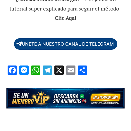
tutorial super explicado para seguir el método |
Clic Aquí
UNETE A NUESTRO CANAL DE TELEGRAM
F
M
W
T
X
E
C
ac
es
h
el
m
o
e
se
at
e
ai
m
b
n
s
gr
l
p
o
g
A
a
ar
o
er
p
m
ti
k
p
r