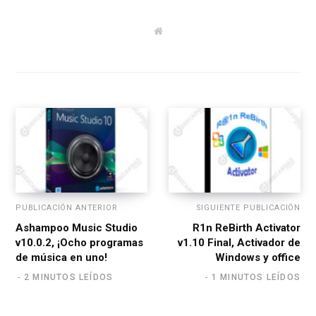
W
e
b
s
i
t
e
PUBLICACIÓN ANTERIOR
SIGUIENTE PUBLICACIÓN
Ashampoo Music Studio
R1n ReBirth Activator
v10.0.2, ¡Ocho programas
v1.10 Final, Activador de
de música en uno!
Windows y office
2 MINUTOS LEÍDOS
1 MINUTOS LEÍDOS