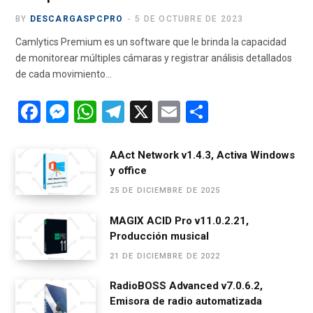
BY
DESCARGASPCPRO
5 DE OCTUBRE DE 2023
Camlytics Premium es un software que le brinda la capacidad
de monitorear múltiples cámaras y registrar análisis detallados
de cada movimiento…
F
M
W
T
X
E
C
a
es
h
el
m
o
ce
se
at
e
ail
m
AAct Network v1.4.3, Activa Windows
y office
b
n
s
gr
p
25 DE DICIEMBRE DE 2025
o
g
A
a
ar
o
er
p
m
tir
MAGIX ACID Pro v11.0.2.21,
Producción musical
k
p
21 DE DICIEMBRE DE 2022
RadioBOSS Advanced v7.0.6.2,
Emisora de radio automatizada