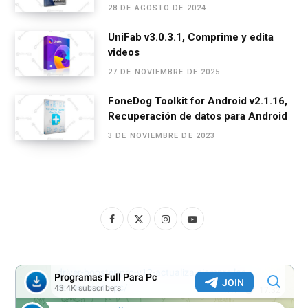
28 DE AGOSTO DE 2024
UniFab v3.0.3.1, Comprime y edita
videos
27 DE NOVIEMBRE DE 2025
FoneDog Toolkit for Android v2.1.16,
Recuperación de datos para Android
3 DE NOVIEMBRE DE 2023
F
X
I
Y
a
(
n
o
c
T
s
u
e
w
t
T