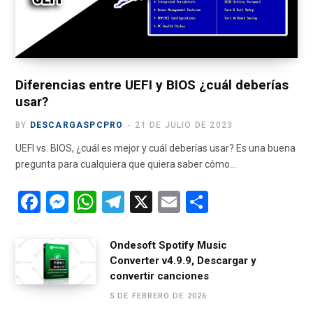
k
e
a
m
r
m
)
Diferencias entre UEFI y BIOS ¿cuál deberías
usar?
BY
DESCARGASPCPRO
21 DE JULIO DE 2023
UEFI vs. BIOS, ¿cuál es mejor y cuál deberías usar? Es una buena
pregunta para cualquiera que quiera saber cómo…
F
M
W
T
X
E
C
a
es
h
el
m
o
ce
se
at
e
ail
m
Ondesoft Spotify Music
Converter v4.9.9, Descargar y
b
n
s
gr
p
convertir canciones
o
g
A
a
ar
5 DE FEBRERO DE 2026