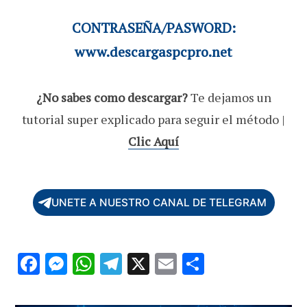
CONTRASEÑA/PASWORD:
www.descargaspcpro.net
¿No sabes como descargar?
Te dejamos un
tutorial super explicado para seguir el método |
Clic Aquí
UNETE A NUESTRO CANAL DE TELEGRAM
F
M
W
T
X
E
C
ac
es
h
el
m
o