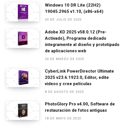
o
er
p
m
tir
Windows 10 DR Lite (22H2)
k
p
19045.2965 v1.10, (x86-x64)
20 DE JULIO DE 2023
Adobe XD 2025 v58.0.12 (Pre-
Activado), Programa dedicado
íntegramente al diseño y prototipado
de aplicaciones web
24 DE MARZO DE 2025
CyberLink PowerDirector Ultimate
2025 v23.6.1923.0, Editor, edite
videos y cree películas
8 DE AGOSTO DE 2025
PhotoGlory Pro v4.00, Software de
restauración de fotos antiguas
18 DE MAYO DE 2023