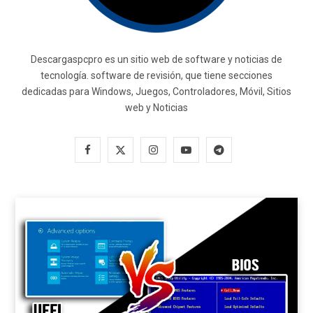
Descargaspcpro es un sitio web de software y noticias de
tecnología. software de revisión, que tiene secciones
dedicadas para Windows, Juegos, Controladores, Móvil, Sitios
web y Noticias
F
X
I
Y
T
a
(
n
o
e
c
T
s
u
l
e
w
t
T
e
b
i
a
u
g
o
t
g
b
r
o
t
r
e
a