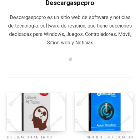
Descargaspcpro
Descargaspcpro es un sitio web de software y noticias
de tecnología. software de revisión, que tiene secciones
dedicadas para Windows, Juegos, Controladores, Móvil,
Sitios web y Noticias
W
e
b
s
i
t
e
PUBLICACIÓN ANTERIOR
SIGUIENTE PUBLICACIÓN