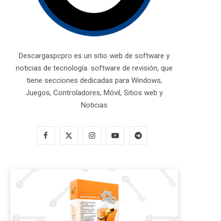
Descargaspcpro es un sitio web de software y
noticias de tecnología. software de revisión, que
tiene secciones dedicadas para Windows,
Juegos, Controladores, Móvil, Sitios web y
Noticias
F
X
I
Y
T
a
(
n
o
e
c
T
s
u
l
e
w
t
T
e
b
i
a
u
g