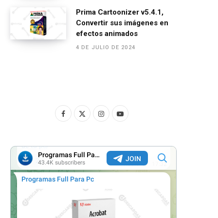
Prima Cartoonizer v5.4.1,
Convertir sus imágenes en
efectos animados
4 DE JULIO DE 2024
F
X
I
Y
a
(
n
o
c
T
s
u
e
w
t
T
b
i
a
u
o
t
g
b
o
t
r
e