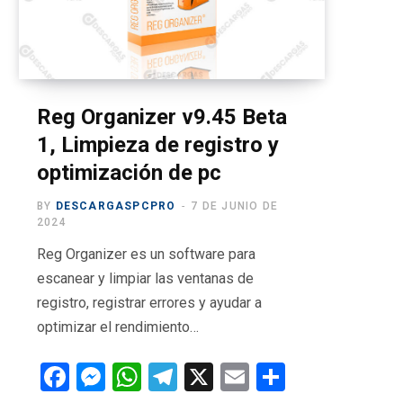
o
t
g
b
r
o
t
r
e
a
k
e
a
m
r
m
Reg Organizer v9.45 Beta
1, Limpieza de registro y
)
optimización de pc
BY
DESCARGASPCPRO
7 DE JUNIO DE
2024
Reg Organizer es un software para
escanear y limpiar las ventanas de
registro, registrar errores y ayudar a
optimizar el rendimiento…
F
M
W
T
X
E
C