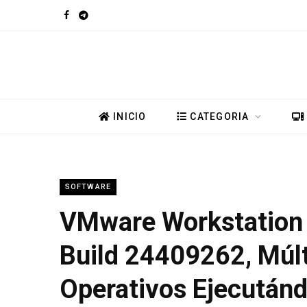
F
T
a
e
c
l
e
e
INICIO
CATEGORIA
b
g
o
r
SOFTWARE
o
a
VMware Workstation 
k
m
Build 24409262, Múl
Operativos Ejecutánd