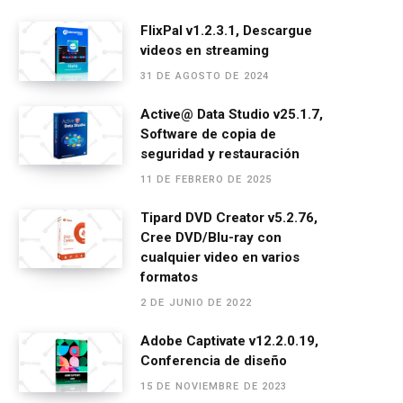
a
es
h
el
m
o
ce
se
at
e
ail
m
FlixPal v1.2.3.1, Descargue
videos en streaming
b
n
s
gr
p
31 DE AGOSTO DE 2024
o
g
A
a
ar
o
er
p
m
tir
Active@ Data Studio v25.1.7,
Software de copia de
k
p
seguridad y restauración
11 DE FEBRERO DE 2025
Tipard DVD Creator v5.2.76,
Cree DVD/Blu-ray con
cualquier video en varios
formatos
2 DE JUNIO DE 2022
Adobe Captivate v12.2.0.19,
Conferencia de diseño
15 DE NOVIEMBRE DE 2023