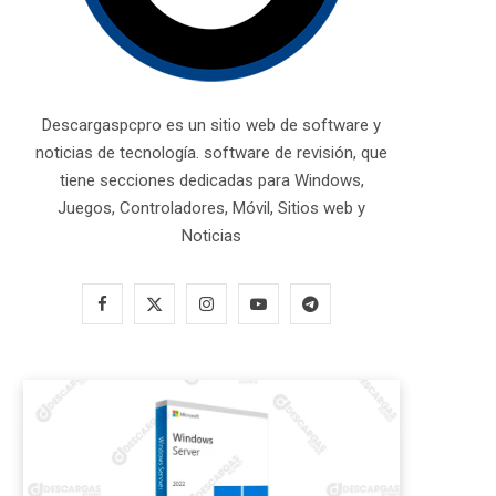
Descargaspcpro es un sitio web de software y
noticias de tecnología. software de revisión, que
tiene secciones dedicadas para Windows,
Juegos, Controladores, Móvil, Sitios web y
Noticias
F
X
I
Y
T
a
(
n
o
e
c
T
s
u
l
e
w
t
T
e
b
i
a
u
g