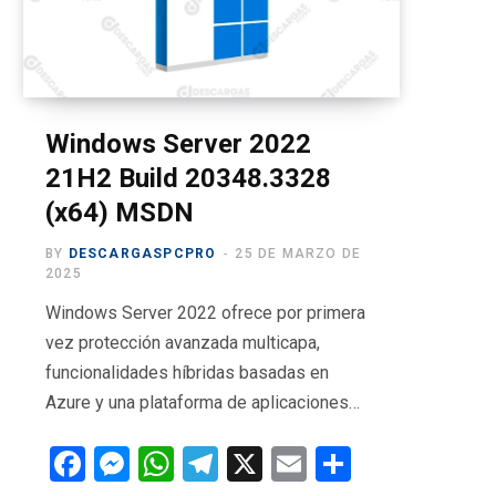
o
t
g
b
r
o
t
r
e
a
k
e
a
m
r
m
Windows Server 2022
21H2 Build 20348.3328
)
(x64) MSDN
BY
DESCARGASPCPRO
25 DE MARZO DE
2025
Windows Server 2022 ofrece por primera
vez protección avanzada multicapa,
funcionalidades híbridas basadas en
Azure y una plataforma de aplicaciones…
F
M
W
T
X
E
C