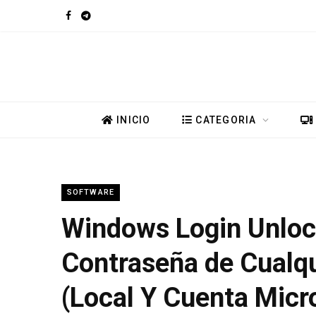
F
T
a
e
c
l
e
e
INICIO
CATEGORIA
b
g
o
r
SOFTWARE
o
a
Windows Login Unlock
k
m
Contraseña de Cualq
(Local Y Cuenta Micr