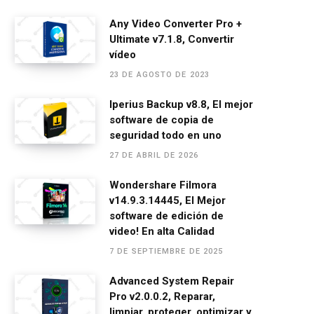
a
es
h
el
m
o
ce
se
at
e
ail
m
Any Video Converter Pro +
Ultimate v7.1.8, Convertir
b
n
s
gr
p
vídeo
o
g
A
a
ar
23 DE AGOSTO DE 2023
o
er
p
m
tir
Iperius Backup v8.8, El mejor
k
p
software de copia de
seguridad todo en uno
27 DE ABRIL DE 2026
Wondershare Filmora
v14.9.3.14445, El Mejor
software de edición de
video! En alta Calidad
7 DE SEPTIEMBRE DE 2025
Advanced System Repair
Pro v2.0.0.2, Reparar,
limpiar, proteger, optimizar y