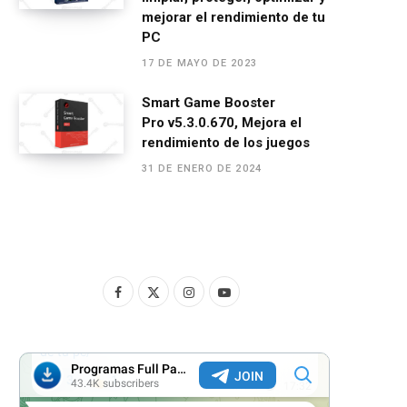
mejorar el rendimiento de tu
PC
17 DE MAYO DE 2023
Smart Game Booster
Pro v5.3.0.670, Mejora el
rendimiento de los juegos
31 DE ENERO DE 2024
F
X
I
Y
a
(
n
o
c
T
s
u
e
w
t
T