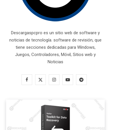
Descargaspcpro es un sitio web de software y
noticias de tecnología. software de revisión, que
tiene secciones dedicadas para Windows,
Juegos, Controladores, Móvil, Sitios web y
Noticias
F
X
I
Y
T
a
(
n
o
e
c
T
s
u
l
e
w
t
T
e
b
i
a
u
g