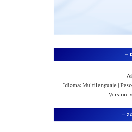
—
A
Idioma: Multilenguaje | Peso:
Version: 
—
Z