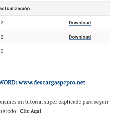
actualización
22
Download
22
Download
22
ORD: www.descargaspcpro.net
ejamos un tutorial super explicado para seguir
método |
Clic Aquí