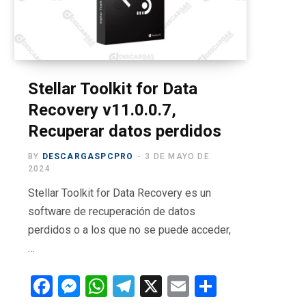
o
t
g
b
r
o
t
r
e
a
k
e
a
m
r
m
Stellar Toolkit for Data
Recovery v11.0.0.7,
)
Recuperar datos perdidos
BY
DESCARGASPCPRO
3 DE MAYO DE
2024
Stellar Toolkit for Data Recovery es un
software de recuperación de datos
perdidos o a los que no se puede acceder,
…
F
M
W
T
X
E
C