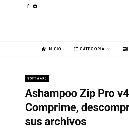
F
T
a
e
c
l
e
e
INICIO
CATEGORIA
b
g
o
r
SOFTWARE
o
a
Ashampoo Zip Pro v4
k
m
Comprime, descompri
sus archivos