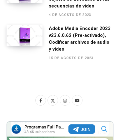
secuencias de video
4 DE AGOSTO DE 2023
Adobe Media Encoder 2023
v23.6.0.62 (Pre-activado),
Codificar archivos de audio
y video
15 DE AGOSTO DE 2023
F
X
I
Y
a
(
n
o
c
T
s
u
e
w
t
T