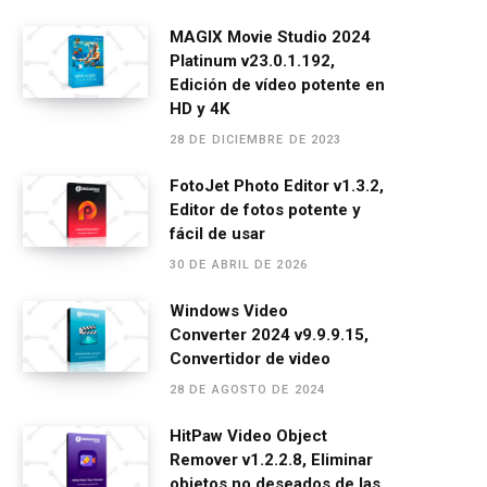
a
es
h
el
m
o
ce
se
at
e
ail
m
MAGIX Movie Studio 2024
Platinum v23.0.1.192,
b
n
s
gr
p
Edición de vídeo potente en
o
g
A
a
ar
HD y 4K
o
er
p
m
tir
28 DE DICIEMBRE DE 2023
k
p
FotoJet Photo Editor v1.3.2,
Editor de fotos potente y
fácil de usar
30 DE ABRIL DE 2026
Windows Video
Converter 2024 v9.9.9.15,
Convertidor de video
28 DE AGOSTO DE 2024
HitPaw Video Object
Remover v1.2.2.8, Eliminar
objetos no deseados de las