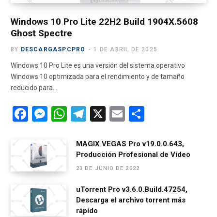
r
m
)
Windows 10 Pro Lite 22H2 Build 1904X.5608
Ghost Spectre
BY
DESCARGASPCPRO
1 DE ABRIL DE 2025
Windows 10 Pro Lite es una versión del sistema operativo
Windows 10 optimizada para el rendimiento y de tamaño
reducido para…
F
M
W
T
X
E
C
a
es
h
el
m
o
ce
se
at
e
ail
m
MAGIX VEGAS Pro v19.0.0.643,
Producción Profesional de Vídeo
b
n
s
gr
p
23 DE JUNIO DE 2022
o
g
A
a
ar
o
er
p
m
tir
uTorrent Pro v3.6.0.Build.47254,
Descarga el archivo torrent más
k
p
rápido