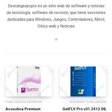
Descargaspcpro es un sitio web de software y noticias
de tecnología. software de revisión, que tiene secciones
dedicadas para Windows, Juegos, Controladores, Móvil,
Sitios web y Noticias
W
e
b
s
i
t
e
PUBLICACIÓN ANTERIOR
SIGUIENTE PUBLICACIÓN
Acoustica Premium
GetFLV Pro v31.2412.08,