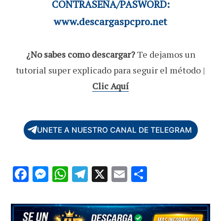
CONTRASEÑA/PASWORD:
www.descargaspcpro.net
¿No sabes como descargar?
Te dejamos un
tutorial super explicado para seguir el método |
Clic Aquí
UNETE A NUESTRO CANAL DE TELEGRAM
F
M
W
T
X
E
C
ac
es
h
el
m
o
e
se
at
e
ai
m