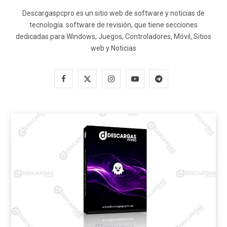
Descargaspcpro es un sitio web de software y noticias de
tecnología. software de revisión, que tiene secciones
dedicadas para Windows, Juegos, Controladores, Móvil, Sitios
web y Noticias
F
X
I
Y
T
a
(
n
o
e
c
T
s
u
l
e
w
t
T
e
b
i
a
u
g
o
t
g
b
r
o
t
r
e
a
k
e
a
m