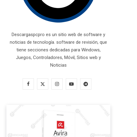
Descargaspcpro es un sitio web de software y
noticias de tecnología. software de revisión, que
tiene secciones dedicadas para Windows,
Juegos, Controladores, Móvil, Sitios web y
Noticias
F
X
I
Y
T
a
(
n
o
e
c
T
s
u
l
e
w
t
T
e
b
i
a
u
g