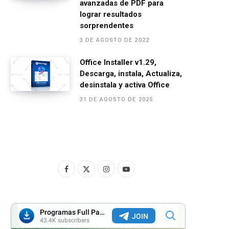
avanzadas de PDF para
lograr resultados
sorprendentes
3 DE AGOSTO DE 2022
Office Installer v1.29,
Descarga, instala, Actualiza,
desinstala y activa Office
31 DE AGOSTO DE 2025
F
X
I
Y
a
(
n
o
c
T
s
u
e
w
t
T