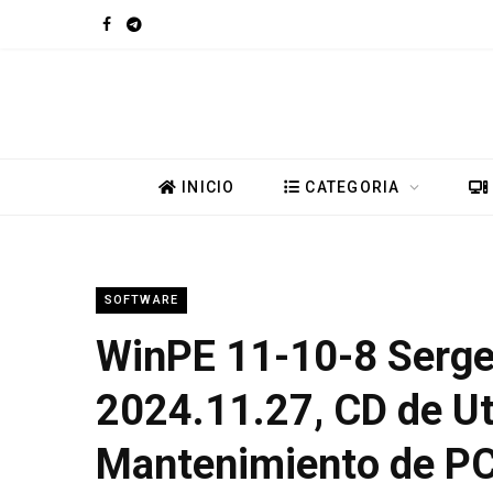
F
T
a
e
c
l
e
e
INICIO
CATEGORIA
b
g
o
r
SOFTWARE
o
a
WinPE 11-10-8 Sergei
k
m
2024.11.27, CD de Ut
Mantenimiento de P