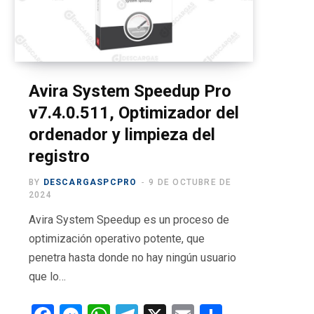
o
t
g
b
r
o
t
r
e
a
k
e
a
m
r
m
Avira System Speedup Pro
v7.4.0.511, Optimizador del
)
ordenador y limpieza del
registro
BY
DESCARGASPCPRO
9 DE OCTUBRE DE
2024
Avira System Speedup es un proceso de
optimización operativo potente, que
penetra hasta donde no hay ningún usuario
que lo…