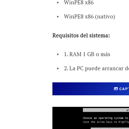
WinPE8 x86
WinPE8 x86 (nativo)
Requisitos del sistema:
1. RAM 1 GB o más
2. La PC puede arrancar 
CAP