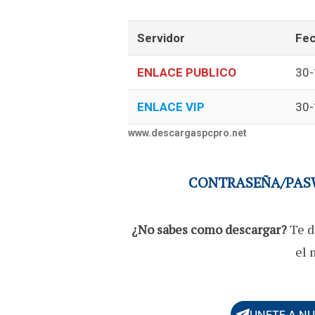
Servidor
Fec
ENLACE PUBLICO
30-
ENLACE VIP
30-
www.descargaspcpro.net
CONTRASEÑA/PASW
¿No sabes como descargar?
Te d
el 
UNETE A N