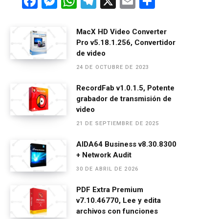
F
M
W
T
X
E
C
a
es
h
el
m
o
ce
se
at
e
ail
m
MacX HD Video Converter
Pro v5.18.1.256, Convertidor
b
n
s
gr
p
de video
o
g
A
a
ar
24 DE OCTUBRE DE 2023
o
er
p
m
tir
RecordFab v1.0.1.5, Potente
k
p
grabador de transmisión de
video
21 DE SEPTIEMBRE DE 2025
AIDA64 Business v8.30.8300
+ Network Audit
30 DE ABRIL DE 2026
PDF Extra Premium
v7.10.46770, Lee y edita
archivos con funciones