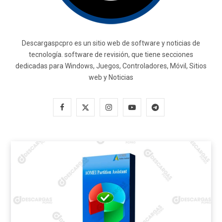
Descargaspcpro es un sitio web de software y noticias de
tecnología. software de revisión, que tiene secciones
dedicadas para Windows, Juegos, Controladores, Móvil, Sitios
web y Noticias
F
X
I
Y
T
a
(
n
o
e
c
T
s
u
l
e
w
t
T
e
b
i
a
u
g
o
t
g
b
r
o
t
r
e
a