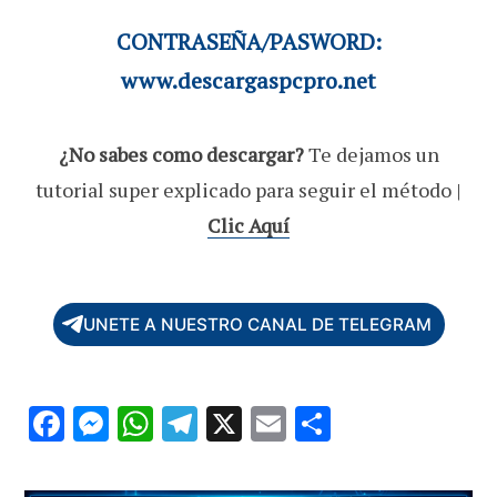
CONTRASEÑA/PASWORD:
www.descargaspcpro.net
¿No sabes como descargar?
Te dejamos un
tutorial super explicado para seguir el método |
Clic Aquí
UNETE A NUESTRO CANAL DE TELEGRAM
F
M
W
T
X
E
C
ac
es
h
el
m
o
e
se
at
e
ai
m