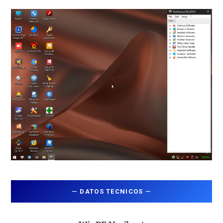
—
DATOS TECNICOS
—