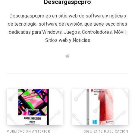
Descargaspcpro
Descargaspcpro es un sitio web de software y noticias
de tecnología. software de revisión, que tiene secciones
dedicadas para Windows, Juegos, Controladores, Móvil,
Sitios web y Noticias
W
e
b
s
i
t
e
PUBLICACIÓN ANTERIOR
SIGUIENTE PUBLICACIÓN