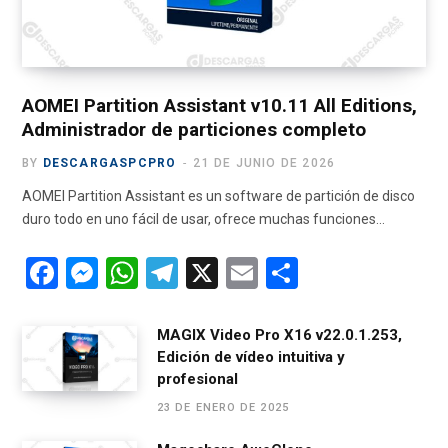
k
e
a
m
r
m
)
AOMEI Partition Assistant v10.11 All Editions,
Administrador de particiones completo
BY
DESCARGASPCPRO
21 DE JUNIO DE 2026
AOMEI Partition Assistant es un software de partición de disco
duro todo en uno fácil de usar, ofrece muchas funciones…
F
M
W
T
X
E
C
a
es
h
el
m
o
ce
se
at
e
ail
m
MAGIX Video Pro X16 v22.0.1.253,
Edición de vídeo intuitiva y
b
n
s
gr
p
profesional
o
g
A
a
ar
23 DE ENERO DE 2025
o
er
p
m
tir