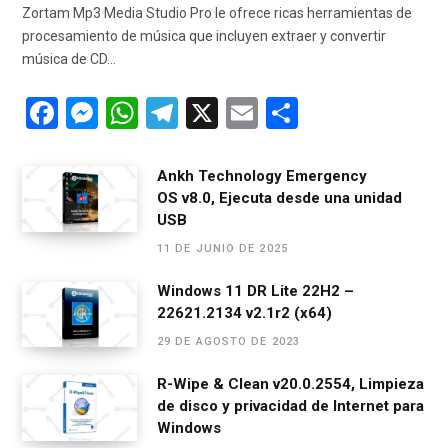
Zortam Mp3 Media Studio Pro le ofrece ricas herramientas de
procesamiento de música que incluyen extraer y convertir
música de CD…
F
M
W
T
X
E
C
a
es
h
el
m
o
ce
se
at
e
ail
m
Ankh Technology Emergency
OS v8.0, Ejecuta desde una unidad
b
n
s
gr
p
USB
o
g
A
a
ar
11 DE JUNIO DE 2025
o
er
p
m
tir
Windows 11 DR Lite 22H2 –
k
p
22621.2134 v2.1r2 (x64)
29 DE AGOSTO DE 2023
R-Wipe & Clean v20.0.2554, Limpieza
de disco y privacidad de Internet para
Windows