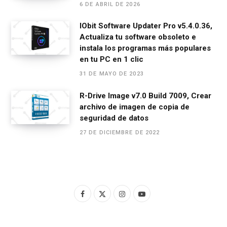
6 DE ABRIL DE 2026
IObit Software Updater Pro v5.4.0.36,
Actualiza tu software obsoleto e
instala los programas más populares
en tu PC en 1 clic
31 DE MAYO DE 2023
R-Drive Image v7.0 Build 7009, Crear
archivo de imagen de copia de
seguridad de datos
27 DE DICIEMBRE DE 2022
F
X
I
Y
a
(
n
o