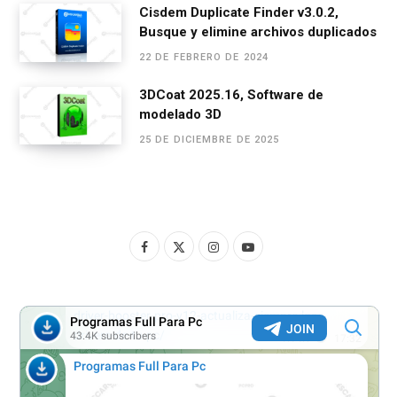
Cisdem Duplicate Finder v3.0.2,
Busque y elimine archivos duplicados
22 DE FEBRERO DE 2024
3DCoat 2025.16, Software de
modelado 3D
25 DE DICIEMBRE DE 2025
F
X
I
Y
a
(
n
o
c
T
s
u
e
w
t
T
b
i
a
u
o
t
g
b