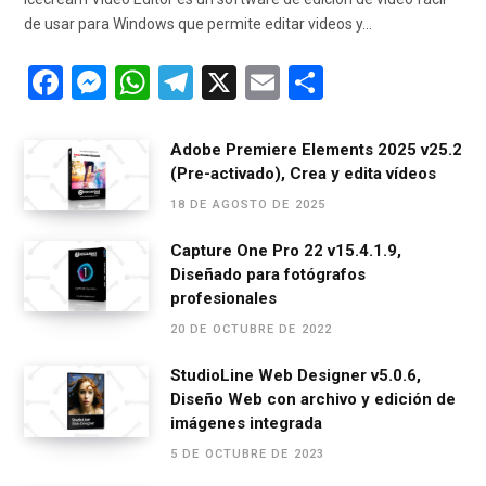
de usar para Windows que permite editar videos y…
F
M
W
T
X
E
C
a
es
h
el
m
o
ce
se
at
e
ail
m
Adobe Premiere Elements 2025 v25.2
(Pre-activado), Crea y edita vídeos
b
n
s
gr
p
18 DE AGOSTO DE 2025
o
g
A
a
ar
o
er
p
m
tir
Capture One Pro 22 v15.4.1.9,
Diseñado para fotógrafos
k
p
profesionales
20 DE OCTUBRE DE 2022
StudioLine Web Designer v5.0.6,
Diseño Web con archivo y edición de
imágenes integrada
5 DE OCTUBRE DE 2023