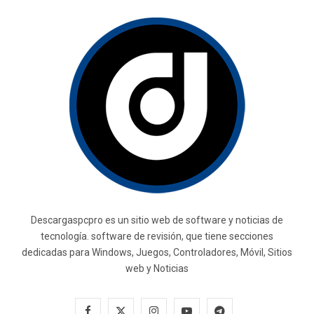
Descargaspcpro es un sitio web de software y noticias de
tecnología. software de revisión, que tiene secciones
dedicadas para Windows, Juegos, Controladores, Móvil, Sitios
web y Noticias
F
X
I
Y
T