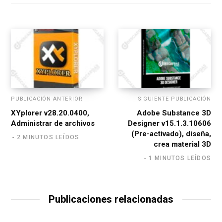
i
t
e
PUBLICACIÓN ANTERIOR
SIGUIENTE PUBLICACIÓN
XYplorer v28.20.0400,
Adobe Substance 3D
Administrar de archivos
Designer v15.1.3.10606
(Pre-activado), diseña,
2 MINUTOS LEÍDOS
crea material 3D
1 MINUTOS LEÍDOS
Publicaciones relacionadas