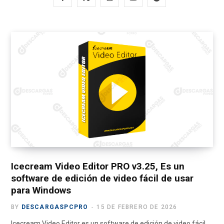
a
(
n
o
e
c
T
s
u
l
e
w
t
T
e
b
i
a
u
g
o
t
g
b
r
o
t
r
e
a
k
e
a
m
r
m
)
Icecream Video Editor PRO v3.25, Es un
software de edición de video fácil de usar
para Windows
BY
DESCARGASPCPRO
15 DE FEBRERO DE 2026
Icecream Video Editor es un software de edición de video fácil