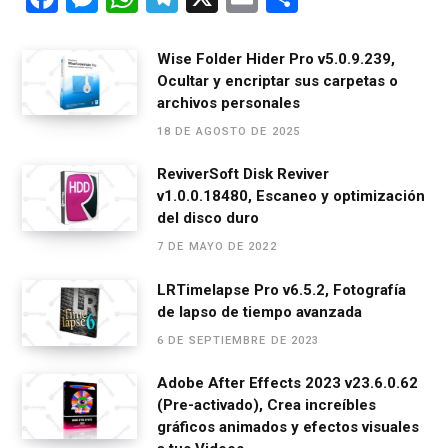
a
es
h
el
m
o
ce
se
at
e
ail
m
Wise Folder Hider Pro v5.0.9.239,
Ocultar y encriptar sus carpetas o
b
n
s
gr
p
archivos personales
o
g
A
a
ar
18 DE AGOSTO DE 2025
o
er
p
m
tir
ReviverSoft Disk Reviver
k
p
v1.0.0.18480, Escaneo y optimización
del disco duro
7 DE MAYO DE 2022
LRTimelapse Pro v6.5.2, Fotografía
de lapso de tiempo avanzada
6 DE SEPTIEMBRE DE 2023
Adobe After Effects 2023 v23.6.0.62
(Pre-activado), Crea increíbles
gráficos animados y efectos visuales