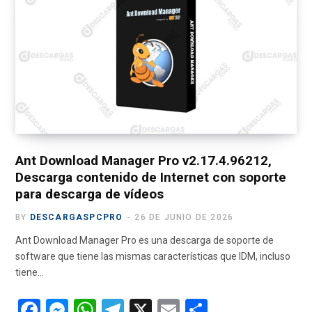
e
w
t
T
e
b
i
a
u
g
o
t
g
b
r
o
t
r
e
a
k
e
a
m
r
m
)
Ant Download Manager Pro v2.17.4.96212,
Descarga contenido de Internet con soporte
para descarga de vídeos
BY
DESCARGASPCPRO
26 DE JUNIO DE 2026
Ant Download Manager Pro es una descarga de soporte de
software que tiene las mismas características que IDM, incluso
tiene…
F
M
W
T
X
E
C