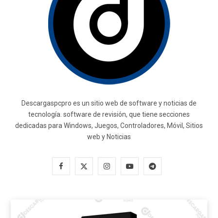
Descargaspcpro es un sitio web de software y noticias de
tecnología. software de revisión, que tiene secciones
dedicadas para Windows, Juegos, Controladores, Móvil, Sitios
web y Noticias
F
X
I
Y
T
a
(
n
o
e
c
T
s
u
l