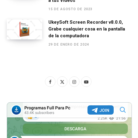
a tus Videos
15 DE AGOSTO DE 2023
UkeySoft Screen Recorder v8.0.0,
Grabe cualquier cosa en la pantalla
de la computadora
29 DE ENERO DE 2024
F
X
I
Y
a
(
n
o
c
T
s
u
e
w
t
T
b
i
a
u
o
t
g
b