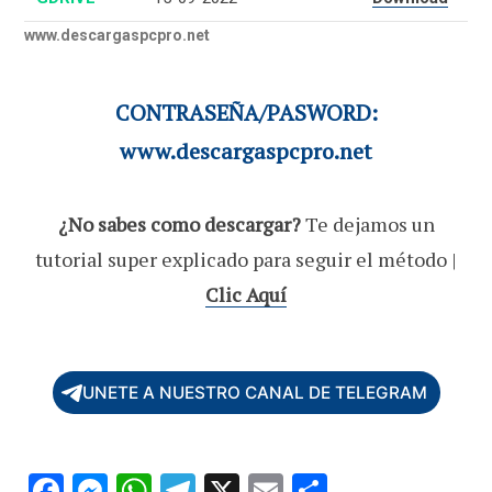
www.descargaspcpro.net
CONTRASEÑA/PASWORD:
www.descargaspcpro.net
¿No sabes como descargar?
Te dejamos un
tutorial super explicado para seguir el método |
Clic Aquí
UNETE A NUESTRO CANAL DE TELEGRAM
F
M
W
T
X
E
C