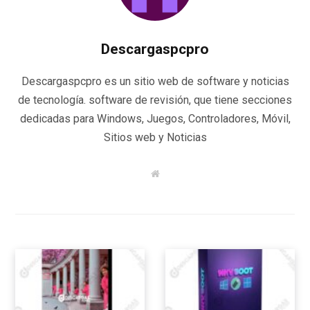
Descargaspcpro
Descargaspcpro es un sitio web de software y noticias
de tecnología. software de revisión, que tiene secciones
dedicadas para Windows, Juegos, Controladores, Móvil,
Sitios web y Noticias
W
e
b
s
i
t
e