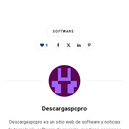
o
er
p
m
ti
k
p
r
SOFTWARE
0
Descargaspcpro
Descargaspcpro es un sitio web de software y noticias