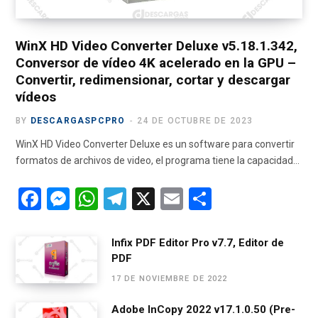
r
m
)
WinX HD Video Converter Deluxe v5.18.1.342,
Conversor de vídeo 4K acelerado en la GPU –
Convertir, redimensionar, cortar y descargar
vídeos
BY
DESCARGASPCPRO
24 DE OCTUBRE DE 2023
WinX HD Video Converter Deluxe es un software para convertir
formatos de archivos de video, el programa tiene la capacidad…
F
M
W
T
X
E
C
a
es
h
el
m
o
ce
se
at
e
ail
m
Infix PDF Editor Pro v7.7, Editor de
PDF
b
n
s
gr
p
17 DE NOVIEMBRE DE 2022
o
g
A
a
ar
o
er
p
m
tir
Adobe InCopy 2022 v17.1.0.50 (Pre-