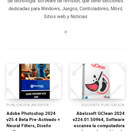
de tecnología. software de revisión, que tiene secciones
dedicadas para Windows, Juegos, Controladores, Móvil,
Sitios web y Noticias
W
e
b
s
i
t
e
PUBLICACIÓN ANTERIOR
SIGUIENTE PUBLICACIÓN
Adobe Photoshop 2024
Abelssoft GClean 2024
v25.4 Beta Pre-Activado +
v224.01.50964, Software
Neural Filters, Diseño
escanea la computadora