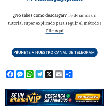
¿No sabes como descargar?
Te dejamos un
tutorial super explicado para seguir el método |
Clic Aquí
UNETE A NUESTRO CANAL DE TELEGRAM
F
M
W
T
X
E
C
ac
es
h
el
m
o
e
se
at
e
ai
m
b
n
s
gr
l
p
o
g
A
a
ar