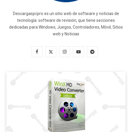
Descargaspcpro es un sitio web de software y noticias de
tecnología. software de revisión, que tiene secciones
dedicadas para Windows, Juegos, Controladores, Móvil, Sitios
web y Noticias
F
X
I
Y
T
a
(
n
o
e
c
T
s
u
l
e
w
t
T
e
b
i
a
u
g
o
t
g
b
r
o
t
r
e
a
k
e
a
m