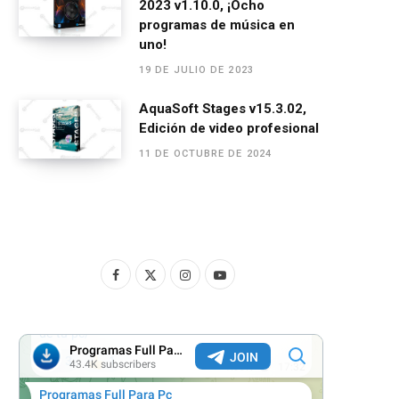
2023 v1.10.0, ¡Ocho
programas de música en
uno!
19 DE JULIO DE 2023
AquaSoft Stages v15.3.02,
Edición de video profesional
11 DE OCTUBRE DE 2024
F
X
I
Y
a
(
n
o
c
T
s
u
e
w
t
T
b
i
a
u