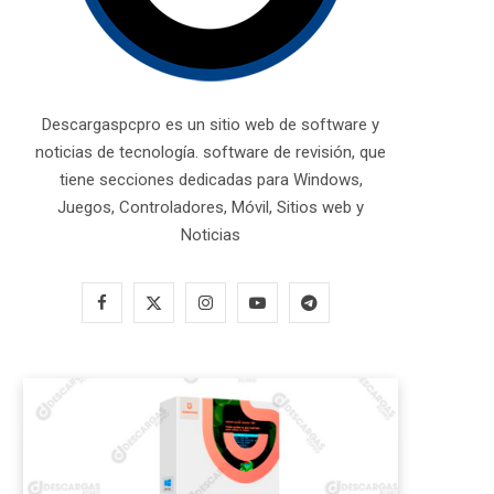
Descargaspcpro es un sitio web de software y
noticias de tecnología. software de revisión, que
tiene secciones dedicadas para Windows,
Juegos, Controladores, Móvil, Sitios web y
Noticias
F
X
I
Y
T
a
(
n
o
e
c
T
s
u
l
e
w
t
T
e
b
i
a
u
g