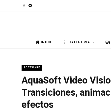
F
T
a
e
c
l
e
e
INICIO
CATEGORIA
b
g
o
r
SOFTWARE
o
a
AquaSoft Video Visio
k
m
Transiciones, animac
efectos