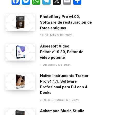
F
M
W
T
X
E
C
a
es
h
el
m
o
ce
se
at
e
ail
m
PhotoGlory Pro v4.00,
Software de restauración de
b
n
s
gr
p
fotos antiguas
o
g
A
a
ar
18 DE MAYO DE 2023
o
er
p
m
tir
Aiseesoft Video
k
p
Editor v1.0.30, Editor de
vídeo potente
1 DE ABRIL DE 2024
Native Instruments Traktor
Pro v4.1.1, Software
Profesional para DJ con 4
Decks
3 DE DICIEMBRE DE 2024
Ashampoo Music Studio