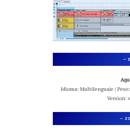
—
Aqu
Idioma: Multilenguaje | Peso:
Version: 
—
Z