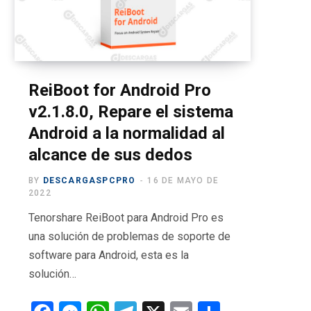
o
t
g
b
r
o
t
r
e
a
k
e
a
m
r
m
ReiBoot for Android Pro
v2.1.8.0, Repare el sistema
)
Android a la normalidad al
alcance de sus dedos
BY
DESCARGASPCPRO
16 DE MAYO DE
2022
Tenorshare ReiBoot para Android Pro es
una solución de problemas de soporte de
software para Android, esta es la
solución…