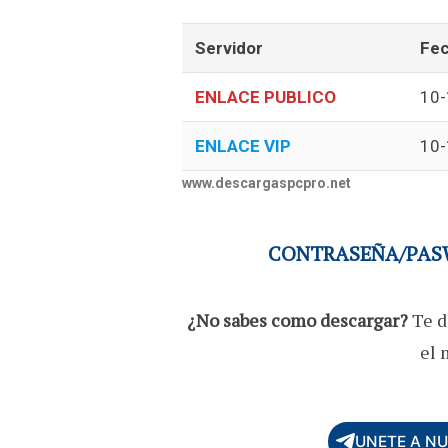
Servidor
Fec
ENLACE PUBLICO
10-
ENLACE VIP
10-
www.descargaspcpro.net
CONTRASEÑA/PASW
¿No sabes como descargar?
Te d
el 
UNETE A N