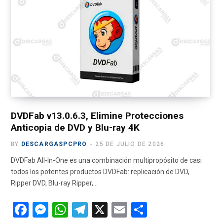
e
w
t
T
e
b
i
a
u
g
o
t
g
b
r
o
t
r
e
a
k
e
a
m
r
m
)
DVDFab v13.0.6.3, Elimine Protecciones
Anticopia de DVD y Blu-ray 4K
BY
DESCARGASPCPRO
25 DE JULIO DE 2026
DVDFab All-In-One es una combinación multipropósito de casi
todos los potentes productos DVDFab: replicación de DVD,
Ripper DVD, Blu-ray Ripper,…
F
M
W
T
X
E
C