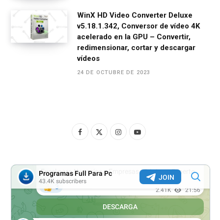
WinX HD Video Converter Deluxe
v5.18.1.342, Conversor de vídeo 4K
acelerado en la GPU – Convertir,
redimensionar, cortar y descargar
vídeos
24 DE OCTUBRE DE 2023
F
X
I
Y
a
(
n
o
c
T
s
u
e
w
t
T
b
i
a
u
o
t
g
b