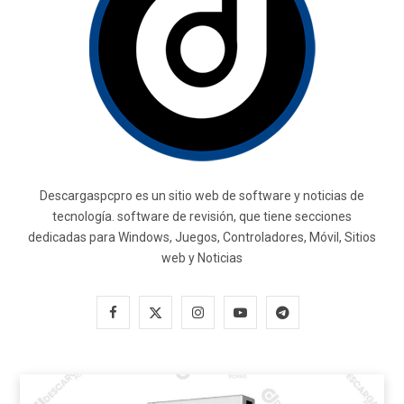
Descargaspcpro es un sitio web de software y noticias de
tecnología. software de revisión, que tiene secciones
dedicadas para Windows, Juegos, Controladores, Móvil, Sitios
web y Noticias
F
X
I
Y
T
a
(
n
o
e
c
T
s
u
l