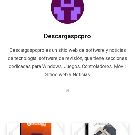
Descargaspcpro
Descargaspcpro es un sitio web de software y noticias
de tecnología. software de revisión, que tiene secciones
dedicadas para Windows, Juegos, Controladores, Móvil,
Sitios web y Noticias
W
e
b
s
i
t
e