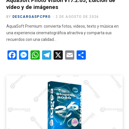
AquaSoft Photo Vision v17.2.05, Edición de
vídeo y de imágenes
BY
DESCARGASPCPRO
2 DE AGOSTO DE 2026
AquaSoft Premium: convierta fotos, videos, texto y música en
una experiencia cinematográfica atractiva y comparta sus
recuerdos con una calidad…
F
M
W
T
X
E
C
a
es
h
el
m
o
ce
se
at
e
ail
m
b
n
s
gr
p
o
g
A
a
ar
o
er
p
m
tir
k
p