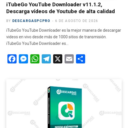
iTubeGo YouTube Downloader v11.1.2,
Descarga vídeos de Youtube de alta calidad
BY
DESCARGASPCPRO
6 DE AGOSTO DE 2026
iTubeGo YouTube Downloader es la mejor manera de descargar
videos en vivo desde más de 1000 sitios de transmisión.
iTubeGo YouTube Downloader es…
F
M
W
T
X
E
C
a
es
h
el
m
o
ce
se
at
e
ail
m
b
n
s
gr
p
o
g
A
a
ar
o
er
p
m
tir
k
p