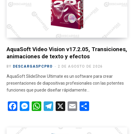
k
p
AquaSoft Video Vision v17.2.05, Transiciones,
animaciones de texto y efectos
BY
DESCARGASPCPRO
2 DE AGOSTO DE 2026
AquaSoft SlideShow Ultimate es un software para crear
presentaciones de diapositivas profesionales con las potentes
funciones que puede diseñar rápidamente…
F
M
W
T
X
E
C
a
es
h
el
m
o
ce
se
at
e
ail
m