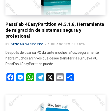
PassFab 4EasyPartition v4.3.1.8, Herramienta
de migración de sistemas segura y
profesional
BY
DESCARGASPCPRO
6 DE AGOSTO DE 2026
Después de usar su PC durante muchos años, seguramente
habrá muchos archivos que desee transferir a su nueva PC.
PassFab 4EasyPartition puede…
F
M
W
T
X
E
C
a
es
h
el
m
o
ce
se
at
e
ail
m
b
n
s
gr
p
o
g
A
a
ar