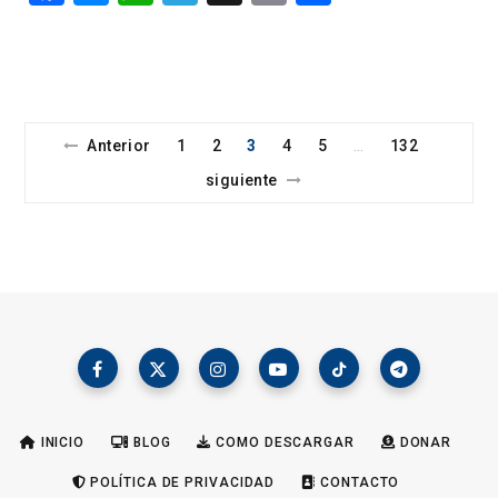
a
es
h
el
m
o
ce
se
at
e
ail
m
b
n
s
gr
p
o
g
A
a
ar
Anterior
1
2
3
4
5
132
…
o
er
p
m
tir
siguiente
k
p
INICIO
BLOG
COMO DESCARGAR
DONAR
POLÍTICA DE PRIVACIDAD
CONTACTO