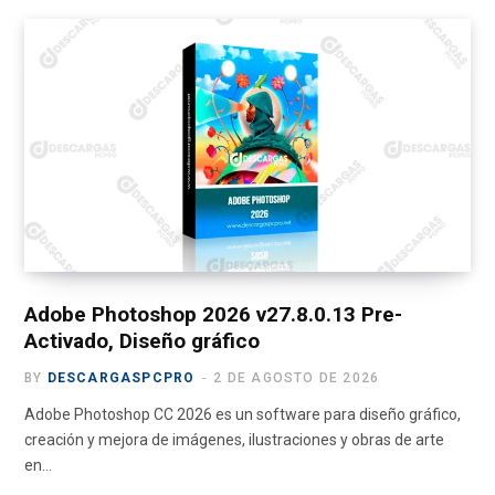
ce
se
at
e
ail
m
b
n
s
gr
p
o
g
A
a
ar
o
er
p
m
tir
k
p
Adobe Photoshop 2026 v27.8.0.13 Pre-
Activado, Diseño gráfico
BY
DESCARGASPCPRO
2 DE AGOSTO DE 2026
Adobe Photoshop CC 2026 es un software para diseño gráfico,
creación y mejora de imágenes, ilustraciones y obras de arte
en…