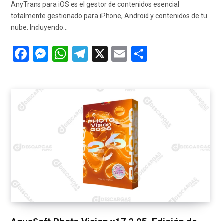
AnyTrans para iOS es el gestor de contenidos esencial
totalmente gestionado para iPhone, Android y contenidos de tu
nube. Incluyendo…
F
M
W
T
X
E
C
a
es
h
el
m
o
ce
se
at
e
ail
m
b
n
s
gr
p
o
g
A
a
ar
o
er
p
m
tir
k
p