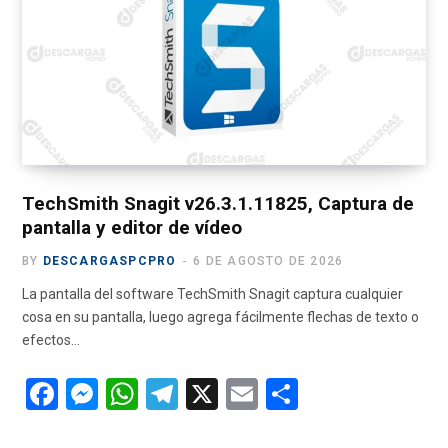
o
er
p
m
tir
k
p
TechSmith Snagit v26.3.1.11825, Captura de
pantalla y editor de vídeo
BY
DESCARGASPCPRO
6 DE AGOSTO DE 2026
La pantalla del software TechSmith Snagit captura cualquier
cosa en su pantalla, luego agrega fácilmente flechas de texto o
efectos…
F
M
W
T
X
E
C
a
es
h
el
m
o