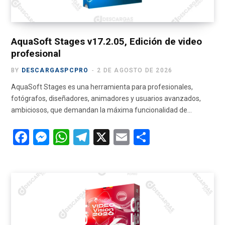
AquaSoft Stages v17.2.05, Edición de video
profesional
BY
DESCARGASPCPRO
2 DE AGOSTO DE 2026
AquaSoft Stages es una herramienta para profesionales,
fotógrafos, diseñadores, animadores y usuarios avanzados,
ambiciosos, que demandan la máxima funcionalidad de…
F
M
W
T
X
E
C
a
es
h
el
m
o
ce
se
at
e
ail
m
b
n
s
gr
p
o
g
A
a
ar
o
er
p
m
tir