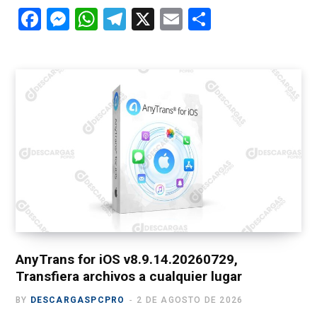
F
M
W
T
X
E
C
a
es
h
el
m
o
ce
se
at
e
ail
m
b
n
s
gr
p
o
g
A
a
ar
o
er
p
m
tir
k
p
AnyTrans for iOS v8.9.14.20260729,
Transfiera archivos a cualquier lugar
BY
DESCARGASPCPRO
2 DE AGOSTO DE 2026