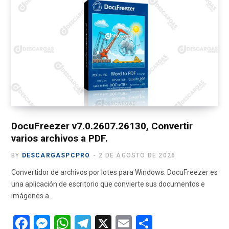
b
n
s
gr
p
o
g
A
a
ar
o
er
p
m
tir
k
p
DocuFreezer v7.0.2607.26130, Convertir
varios archivos a PDF.
BY
DESCARGASPCPRO
2 DE AGOSTO DE 2026
Convertidor de archivos por lotes para Windows. DocuFreezer es
una aplicación de escritorio que convierte sus documentos e
imágenes a…
F
M
W
T
X
E
C