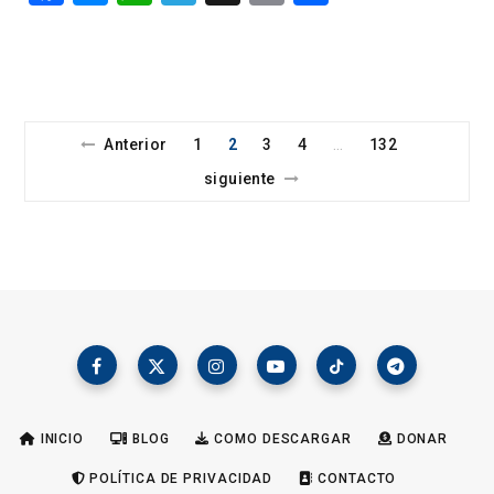
a
es
h
el
m
o
ce
se
at
e
ail
m
b
n
s
gr
p
o
g
A
a
ar
Anterior
1
2
3
4
132
…
o
er
p
m
tir
siguiente
k
p
INICIO
BLOG
COMO DESCARGAR
DONAR
POLÍTICA DE PRIVACIDAD
CONTACTO