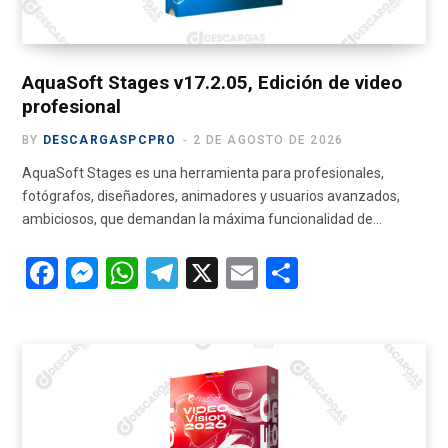
AquaSoft Stages v17.2.05, Edición de video
profesional
BY
DESCARGASPCPRO
2 DE AGOSTO DE 2026
AquaSoft Stages es una herramienta para profesionales,
fotógrafos, diseñadores, animadores y usuarios avanzados,
ambiciosos, que demandan la máxima funcionalidad de…
F
M
W
T
X
E
C
a
es
h
el
m
o
ce
se
at
e
ail
m
b
n
s
gr
p
o
g
A
a
ar
o
er
p
m
tir