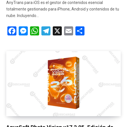
AnyTrans para iOS es el gestor de contenidos esencial
totalmente gestionado para iPhone, Android y contenidos de tu
nube. Incluyendo…
F
M
W
T
X
E
C
a
es
h
el
m
o
ce
se
at
e
ail
m
b
n
s
gr
p
o
g
A
a
ar
o
er
p
m
tir
k
p