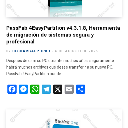
PassFab 4EasyPartition v4.3.1.8, Herramienta
de migración de sistemas segura y
profesional
BY
DESCARGASPCPRO
6 DE AGOSTO DE 2026
Después de usar su PC durante muchos años, seguramente
habrá muchos archivos que desee transferir a su nueva PC.
PassFab 4EasyPartition puede…
F
M
W
T
X
E
C
a
es
h
el
m
o
ce
se
at
e
ail
m
b
n
s
gr
p
o
g
A
a
ar