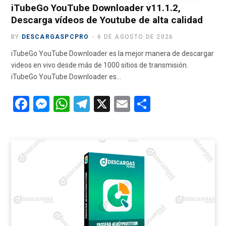
iTubeGo YouTube Downloader v11.1.2,
Descarga vídeos de Youtube de alta calidad
BY
DESCARGASPCPRO
6 DE AGOSTO DE 2026
iTubeGo YouTube Downloader es la mejor manera de descargar
videos en vivo desde más de 1000 sitios de transmisión.
iTubeGo YouTube Downloader es…
F
M
W
T
X
E
C
a
es
h
el
m
o
ce
se
at
e
ail
m
b
n
s
gr
p
o
g
A
a
ar
o
er
p
m
tir
k
p