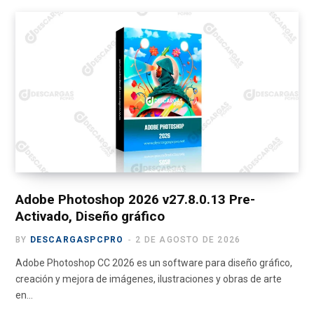
ce
se
at
e
ail
m
b
n
s
gr
p
o
g
A
a
ar
o
er
p
m
tir
k
p
Adobe Photoshop 2026 v27.8.0.13 Pre-
Activado, Diseño gráfico
BY
DESCARGASPCPRO
2 DE AGOSTO DE 2026
Adobe Photoshop CC 2026 es un software para diseño gráfico,
creación y mejora de imágenes, ilustraciones y obras de arte
en…