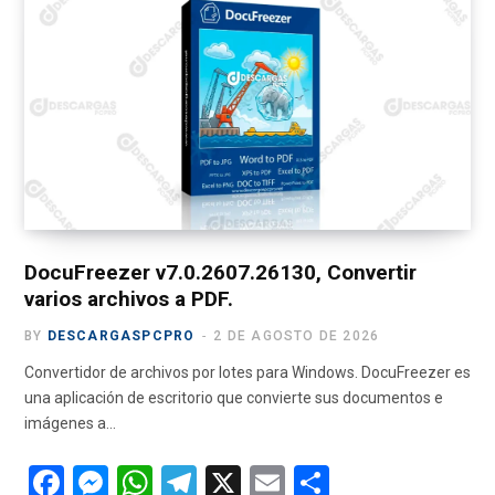
b
n
s
gr
p
o
g
A
a
ar
o
er
p
m
tir
k
p
DocuFreezer v7.0.2607.26130, Convertir
varios archivos a PDF.
BY
DESCARGASPCPRO
2 DE AGOSTO DE 2026
Convertidor de archivos por lotes para Windows. DocuFreezer es
una aplicación de escritorio que convierte sus documentos e
imágenes a…
F
M
W
T
X
E
C