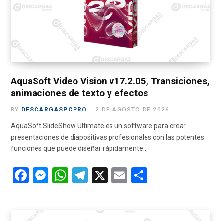
k
p
AquaSoft Video Vision v17.2.05, Transiciones,
animaciones de texto y efectos
BY
DESCARGASPCPRO
2 DE AGOSTO DE 2026
AquaSoft SlideShow Ultimate es un software para crear
presentaciones de diapositivas profesionales con las potentes
funciones que puede diseñar rápidamente…
F
M
W
T
X
E
C
a
es
h
el
m
o
ce
se
at
e
ail
m