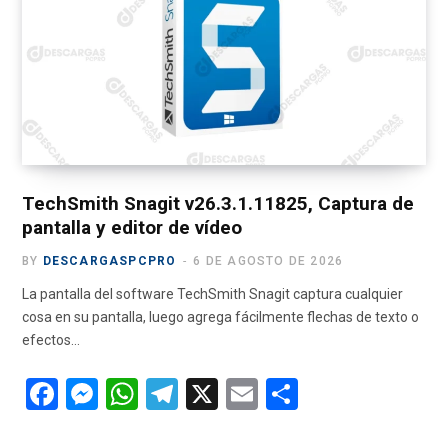
o
er
p
m
tir
k
p
TechSmith Snagit v26.3.1.11825, Captura de
pantalla y editor de vídeo
BY
DESCARGASPCPRO
6 DE AGOSTO DE 2026
La pantalla del software TechSmith Snagit captura cualquier
cosa en su pantalla, luego agrega fácilmente flechas de texto o
efectos…
F
M
W
T
X
E
C
a
es
h
el
m
o