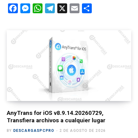
F
M
W
T
X
E
C
a
es
h
el
m
o
ce
se
at
e
ail
m
b
n
s
gr
p
o
g
A
a
ar
o
er
p
m
tir
k
p
AnyTrans for iOS v8.9.14.20260729,
Transfiera archivos a cualquier lugar
BY
DESCARGASPCPRO
2 DE AGOSTO DE 2026