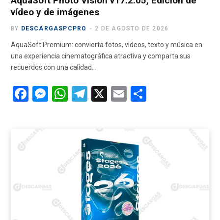
AquaSoft Photo Vision v17.2.05, Edición de
vídeo y de imágenes
BY
DESCARGASPCPRO
2 DE AGOSTO DE 2026
AquaSoft Premium: convierta fotos, videos, texto y música en
una experiencia cinematográfica atractiva y comparta sus
recuerdos con una calidad…
F
M
W
T
X
E
C
a
es
h
el
m
o
ce
se
at
e
ail
m
b
n
s
gr
p
o
g
A
a
ar
o
er
p
m
tir
k
p