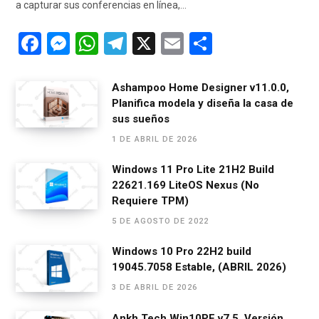
a capturar sus conferencias en línea,…
F
M
W
T
X
E
C
a
es
h
el
m
o
ce
se
at
e
ail
m
Ashampoo Home Designer v11.0.0,
Planifica modela y diseña la casa de
b
n
s
gr
p
sus sueños
o
g
A
a
ar
1 DE ABRIL DE 2026
o
er
p
m
tir
Windows 11 Pro Lite 21H2 Build
k
p
22621.169 LiteOS Nexus (No
Requiere TPM)
5 DE AGOSTO DE 2022
Windows 10 Pro 22H2 build
19045.7058 Estable, (ABRIL 2026)
3 DE ABRIL DE 2026
Ankh Tech Win10PE v7.5, Versión