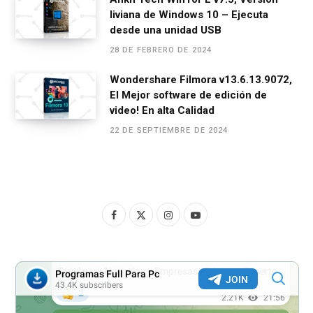
liviana de Windows 10 – Ejecuta
desde una unidad USB
28 DE FEBRERO DE 2024
Wondershare Filmora v13.6.13.9072,
El Mejor software de edición de
video! En alta Calidad
22 DE SEPTIEMBRE DE 2024
F
X
I
Y
a
(
n
o
c
T
s
u
e
w
t
T
b
i
a
u