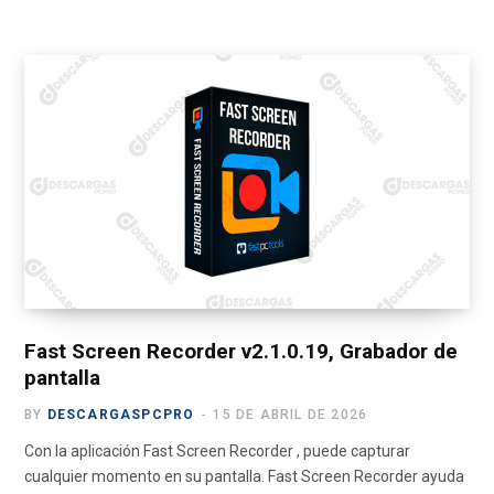
a
(
n
o
e
c
T
s
u
l
e
w
t
T
e
b
i
a
u
g
o
t
g
b
r
o
t
r
e
a
k
e
a
m
r
m
)
Fast Screen Recorder v2.1.0.19, Grabador de
pantalla
BY
DESCARGASPCPRO
15 DE ABRIL DE 2026
Con la aplicación Fast Screen Recorder , puede capturar
cualquier momento en su pantalla. Fast Screen Recorder ayuda