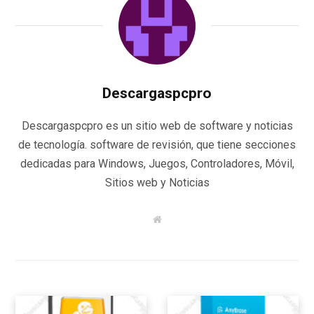
Descargaspcpro
Descargaspcpro es un sitio web de software y noticias
de tecnología. software de revisión, que tiene secciones
dedicadas para Windows, Juegos, Controladores, Móvil,
Sitios web y Noticias
W
e
b
s
i
t
e