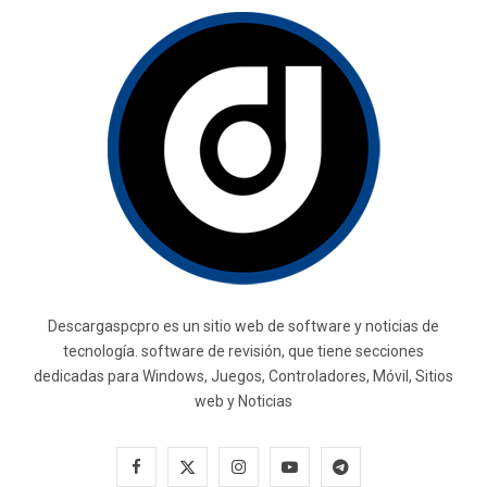
Descargaspcpro es un sitio web de software y noticias de
tecnología. software de revisión, que tiene secciones
dedicadas para Windows, Juegos, Controladores, Móvil, Sitios
web y Noticias
F
X
I
Y
T