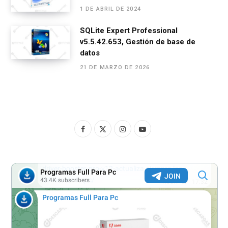
1 DE ABRIL DE 2024
SQLite Expert Professional
v5.5.42.653, Gestión de base de
datos
21 DE MARZO DE 2026
F
X
I
Y
a
(
n
o
c
T
s
u
e
w
t
T
b
i
a
u
o
t
g
b