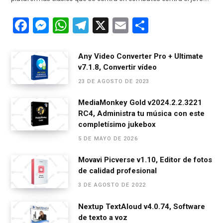
F
M
W
T
X
E
C
a
es
h
el
m
o
ce
se
at
e
ail
m
Any Video Converter Pro + Ultimate
v7.1.8, Convertir vídeo
b
n
s
gr
p
23 DE AGOSTO DE 2023
o
g
A
a
ar
o
er
p
m
tir
MediaMonkey Gold v2024.2.2.3221
RC4, Administra tu música con este
k
p
completísimo jukebox
5 DE MAYO DE 2026
Movavi Picverse v1.10, Editor de fotos
de calidad profesional
3 DE AGOSTO DE 2022
Nextup TextAloud v4.0.74, Software
de texto a voz