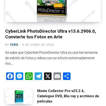
o
t
r
e
a
k
e
a
m
r
m
)
CyberLink PhotoDirector Ultra v13.6.2906.0,
Convierte tus Fotos en Arte
BY
FERD
4 DE JUNIO DE 2022
Se sabe que Cyberlink PhotoDirector Ultra es una herramienta
de edición de fotos y videos con un efecto extremadamente
rico,…
F
M
W
T
X
E
C
a
es
h
el
m
o
ce
se
at
e
ail
m
Movie Collector Pro v23.2.4,
Catalogue DVD, Blu-ray y archivos de
b
n
s
gr
p
películas