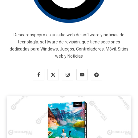
Descargaspcpro es un sitio web de software y noticias de
tecnología. software de revisión, que tiene secciones
dedicadas para Windows, Juegos, Controladores, Móvil, Sitios
web y Noticias
F
X
I
Y
T
a
(
n
o
e
c
T
s
u
l
e
w
t
T
e
b
i
a
u
g
o
t
g
b
r