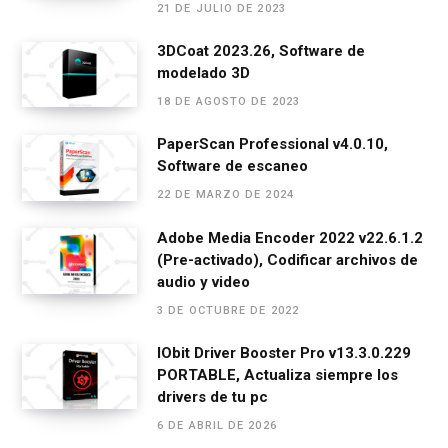
o
g
A
a
ar
21 DE JULIO DE 2023
o
er
p
m
tir
3DCoat 2023.26, Software de
k
p
modelado 3D
18 DE AGOSTO DE 2023
PaperScan Professional v4.0.10,
Software de escaneo
22 DE MARZO DE 2024
Adobe Media Encoder 2022 v22.6.1.2
(Pre-activado), Codificar archivos de
audio y video
3 DE OCTUBRE DE 2022
IObit Driver Booster Pro v13.3.0.229
PORTABLE, Actualiza siempre los
drivers de tu pc
6 DE ABRIL DE 2026