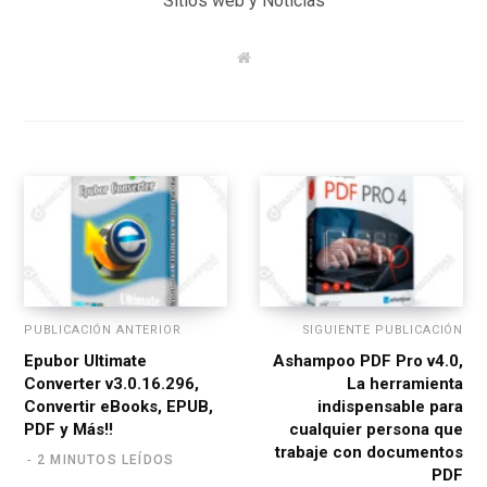
Sitios web y Noticias
W
e
b
s
i
t
e
PUBLICACIÓN ANTERIOR
SIGUIENTE PUBLICACIÓN
Epubor Ultimate
Ashampoo PDF Pro v4.0,
Converter v3.0.16.296,
La herramienta
Convertir eBooks, EPUB,
indispensable para
PDF y Más!!
cualquier persona que
trabaje con documentos
2 MINUTOS LEÍDOS
PDF