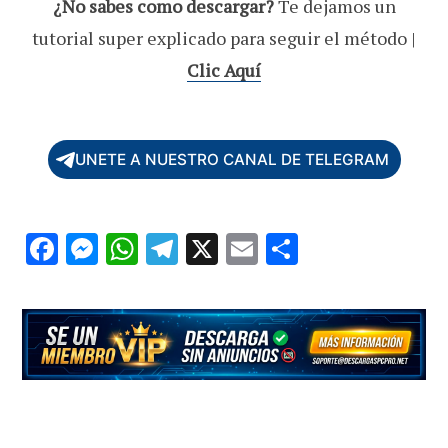
¿No sabes como descargar?
Te dejamos un
tutorial super explicado para seguir el método |
Clic Aquí
UNETE A NUESTRO CANAL DE TELEGRAM
F
M
W
T
X
E
C
ac
es
h
el
m
o
e
se
at
e
ai
m
b
n
s
gr
l
p
o
g
A
a
ar
o
er
p
m
ti
k
p
r