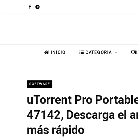
F
T
a
e
c
l
e
e
INICIO
CATEGORIA
b
g
o
r
SOFTWARE
o
a
uTorrent Pro Portable
k
m
47142, Descarga el a
más rápido