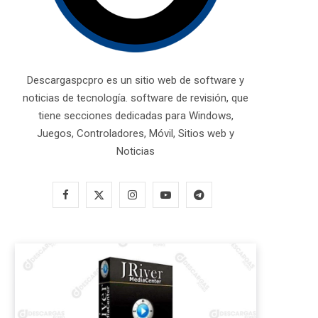
Descargaspcpro es un sitio web de software y
noticias de tecnología. software de revisión, que
tiene secciones dedicadas para Windows,
Juegos, Controladores, Móvil, Sitios web y
Noticias
F
X
I
Y
T
a
(
n
o
e
c
T
s
u
l
e
w
t
T
e
b
i
a
u
g