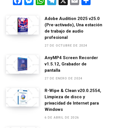
F
M
W
T
X
E
C
a
es
h
el
m
o
ce
se
at
e
ail
m
Adobe Audition 2025 v25.0
(Pre-activado), Una estación
b
n
s
gr
p
de trabajo de audio
o
g
A
a
ar
profesional
o
er
p
m
tir
27 DE OCTUBRE DE 2024
k
p
AnyMP4 Screen Recorder
v1.5.12, Grabador de
pantalla
27 DE ENERO DE 2024
R-Wipe & Clean v20.0.2554,
Limpieza de disco y
privacidad de Internet para
Windows
6 DE ABRIL DE 2026