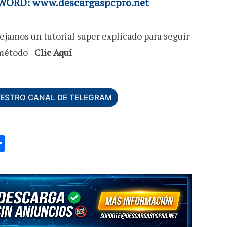
ORD: www.descargaspcpro.net
ejamos un tutorial super explicado para seguir
método |
Clic Aquí
UESTRO CANAL DE TELEGRAM
C
o
m
p
ar
ti