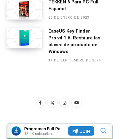
TEKKEN 6 Para PC Full
Español
23 DE ENERO DE 2023
EaseUS Key Finder
Pro v4.1.6, Restaure las
claves de producto de
Windows
14 DE SEPTIEMBRE DE 2024
F
X
I
Y
a
(
n
o
c
T
s
u
e
w
t
T