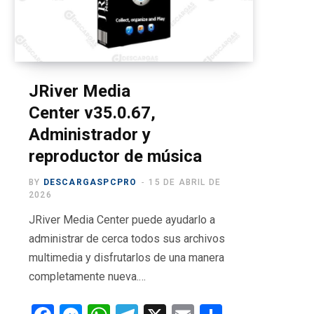
o
t
g
b
r
o
t
r
e
a
k
e
a
m
r
m
JRiver Media
Center v35.0.67,
)
Administrador y
reproductor de música
BY
DESCARGASPCPRO
15 DE ABRIL DE
2026
JRiver Media Center puede ayudarlo a
administrar de cerca todos sus archivos
multimedia y disfrutarlos de una manera
completamente nueva.…