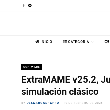
F
T
a
e
c
l
e
e
INICIO
CATEGORIA
b
g
o
r
SOFTWARE
o
a
ExtraMAME v25.2, J
k
m
simulación clásico
BY
DESCARGASPCPRO
10 DE FEBRERO DE 2025