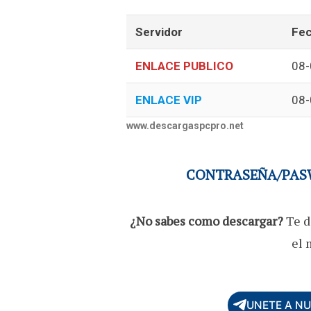
Servidor
Fec
ENLACE PUBLICO
08-
ENLACE VIP
08-
www.descargaspcpro.net
CONTRASEÑA/PASW
¿No sabes como descargar?
Te d
el 
UNETE A N