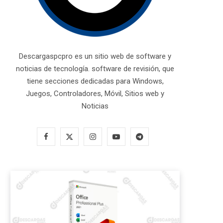
Descargaspcpro es un sitio web de software y
noticias de tecnología. software de revisión, que
tiene secciones dedicadas para Windows,
Juegos, Controladores, Móvil, Sitios web y
Noticias
F
X
I
Y
T
a
(
n
o
e
c
T
s
u
l
e
w
t
T
e
b
i
a
u
g