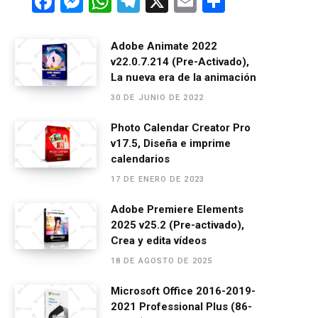
F
M
W
T
X
E
C
a
es
h
el
m
o
ce
se
at
e
ail
m
Adobe Animate 2022
v22.0.7.214 (Pre-Activado),
b
n
s
gr
p
La nueva era de la animación
o
g
A
a
ar
30 DE JUNIO DE 2022
o
er
p
m
tir
Photo Calendar Creator Pro
k
p
v17.5, Diseña e imprime
calendarios
17 DE ENERO DE 2023
Adobe Premiere Elements
2025 v25.2 (Pre-activado),
Crea y edita vídeos
18 DE AGOSTO DE 2025
Microsoft Office 2016-2019-
2021 Professional Plus (86-