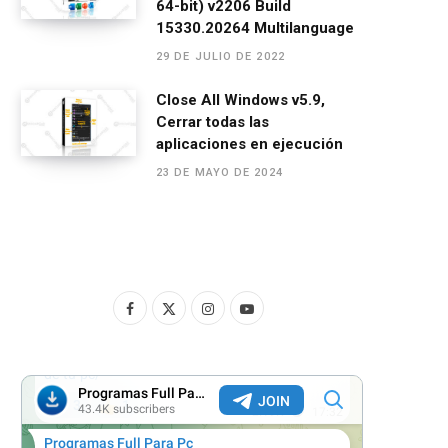
64-bit) v2206 Build
15330.20264 Multilanguage
29 DE JULIO DE 2022
Close All Windows v5.9,
Cerrar todas las
aplicaciones en ejecución
23 DE MAYO DE 2024
F
X
I
Y
a
(
n
o
c
T
s
u
e
w
t
T
b
i
a
u