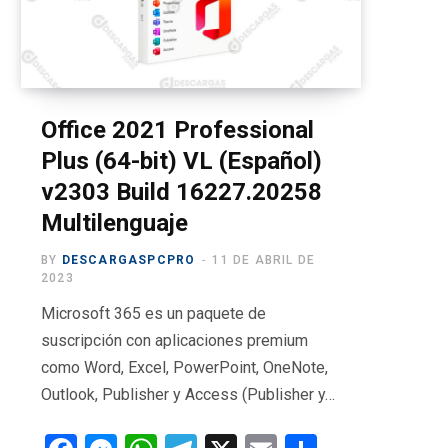
o
t
g
b
r
o
t
r
e
a
k
e
a
m
r
m
Office 2021 Professional
Plus (64-bit) VL (Español)
)
v2303 Build 16227.20258
Multilenguaje
BY
DESCARGASPCPRO
11 DE ABRIL DE
2023
Microsoft 365 es un paquete de
suscripción con aplicaciones premium
como Word, Excel, PowerPoint, OneNote,
Outlook, Publisher y Access (Publisher y…