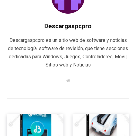
Descargaspcpro
Descargaspcpro es un sitio web de software y noticias
de tecnología. software de revisión, que tiene secciones
dedicadas para Windows, Juegos, Controladores, Móvil,
Sitios web y Noticias
W
e
b
s
i
t
e