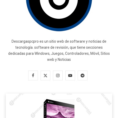
Descargaspcpro es un sitio web de software y noticias de
tecnología. software de revisión, que tiene secciones
dedicadas para Windows, Juegos, Controladores, Móvil, Sitios
web y Noticias
F
X
I
Y
T
a
(
n
o
e
c
T
s
u
l
e
w
t
T
e
b
i
a
u
g