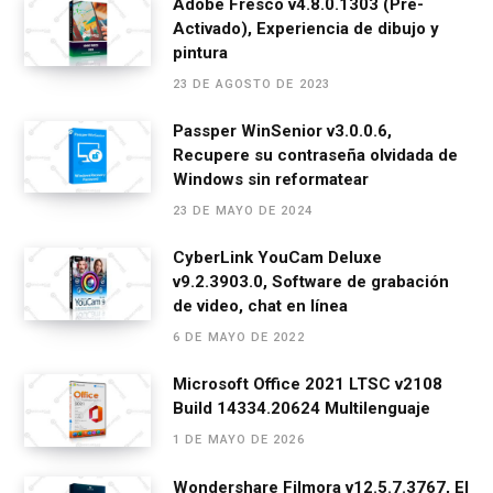
ce
se
at
e
ail
m
Adobe Fresco v4.8.0.1303 (Pre-
Activado), Experiencia de dibujo y
b
n
s
gr
p
pintura
o
g
A
a
ar
23 DE AGOSTO DE 2023
o
er
p
m
tir
Passper WinSenior v3.0.0.6,
k
p
Recupere su contraseña olvidada de
Windows sin reformatear
23 DE MAYO DE 2024
CyberLink YouCam Deluxe
v9.2.3903.0, Software de grabación
de video, chat en línea
6 DE MAYO DE 2022
Microsoft Office 2021 LTSC v2108
Build 14334.20624 Multilenguaje
1 DE MAYO DE 2026
Wondershare Filmora v12.5.7.3767, El