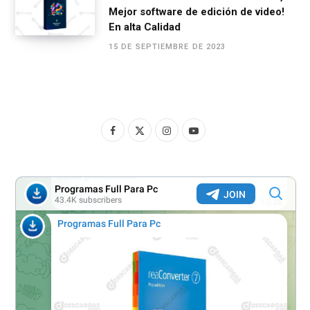
Mejor software de edición de video!
En alta Calidad
15 DE SEPTIEMBRE DE 2023
F
X
I
Y
a
(
n
o
c
T
s
u
e
w
t
T
b
i
a
u
o
t
g
b
o
t
r
e
k
e
a