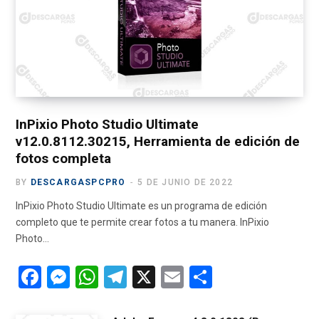
o
t
g
b
r
o
t
r
e
a
k
e
a
m
r
m
)
InPixio Photo Studio Ultimate
v12.0.8112.30215, Herramienta de edición de
fotos completa
BY
DESCARGASPCPRO
5 DE JUNIO DE 2022
InPixio Photo Studio Ultimate es un programa de edición
completo que te permite crear fotos a tu manera. InPixio
Photo…
F
M
W
T
X
E
C
a
es
h
el
m
o