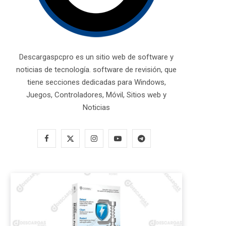
Descargaspcpro es un sitio web de software y
noticias de tecnología. software de revisión, que
tiene secciones dedicadas para Windows,
Juegos, Controladores, Móvil, Sitios web y
Noticias
F
X
I
Y
T
a
(
n
o
e
c
T
s
u
l
e
w
t
T
e
b
i
a
u
g