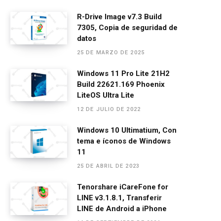
a
es
h
el
m
o
ce
se
at
e
ail
m
R-Drive Image v7.3 Build
7305, Copia de seguridad de
b
n
s
gr
p
datos
o
g
A
a
ar
25 DE MARZO DE 2025
o
er
p
m
tir
Windows 11 Pro Lite 21H2
k
p
Build 22621.169 Phoenix
LiteOS Ultra Lite
12 DE JULIO DE 2022
Windows 10 Ultimatium, Con
tema e íconos de Windows
11
25 DE ABRIL DE 2023
Tenorshare iCareFone for
LINE v3.1.8.1, Transferir
LINE de Android a iPhone