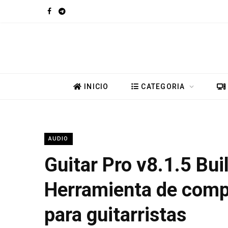
F
T
a
e
c
l
e
e
INICIO
CATEGORIA
b
g
o
r
AUDIO
o
a
Guitar Pro v8.1.5 Bui
k
m
Herramienta de comp
para guitarristas