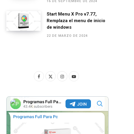
16 DE SEPTIEMBRE DE 2024
Start Menu X Pro v7.77,
Remplaza el menu de inicio
de windows
22 DE MARZO DE 2024
F
X
I
Y
a
(
n
o
c
T
s
u
e
w
t
T
b
i
a
u
o
t
g
b