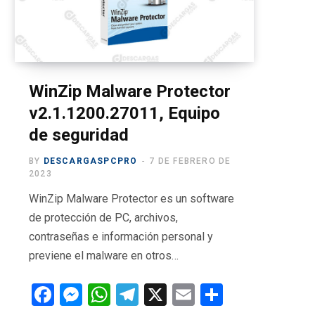
o
t
g
b
r
o
t
r
e
a
k
e
a
m
r
m
WinZip Malware Protector
v2.1.1200.27011, Equipo
)
de seguridad
BY
DESCARGASPCPRO
7 DE FEBRERO DE
2023
WinZip Malware Protector es un software
de protección de PC, archivos,
contraseñas e información personal y
previene el malware en otros…
F
M
W
T
X
E
C