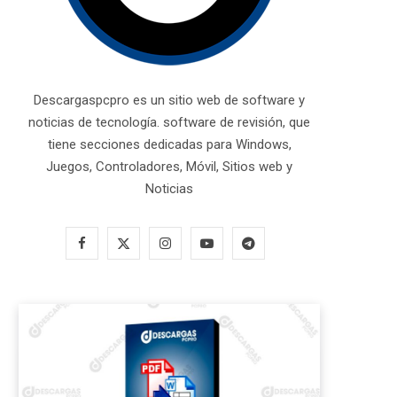
Descargaspcpro es un sitio web de software y
noticias de tecnología. software de revisión, que
tiene secciones dedicadas para Windows,
Juegos, Controladores, Móvil, Sitios web y
Noticias
F
X
I
Y
T
a
(
n
o
e
c
T
s
u
l
e
w
t
T
e
b
i
a
u
g