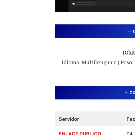
—
IObit
Idioma: Multilenguaje | Peso: 
—
Z
Servidor
Fec
ENLACE PUBLICO
04-