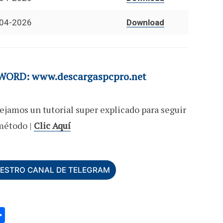
04-2026
Download
ORD: www.descargaspcpro.net
ejamos un tutorial super explicado para seguir
método |
Clic Aquí
UESTRO CANAL DE TELEGRAM
C