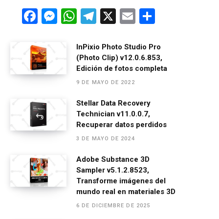
F
M
W
T
X
E
C
a
es
h
el
m
o
ce
se
at
e
ail
m
InPixio Photo Studio Pro
(Photo Clip) v12.0.6.853,
b
n
s
gr
p
Edición de fotos completa
o
g
A
a
ar
9 DE MAYO DE 2022
o
er
p
m
tir
Stellar Data Recovery
k
p
Technician v11.0.0.7,
Recuperar datos perdidos
3 DE MAYO DE 2024
Adobe Substance 3D
Sampler v5.1.2.8523,
Transforme imágenes del
mundo real en materiales 3D
6 DE DICIEMBRE DE 2025