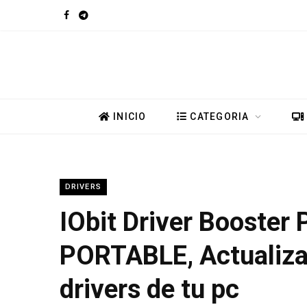
F
T
a
e
c
l
e
e
INICIO
CATEGORIA
b
g
o
r
DRIVERS
o
a
IObit Driver Booster
k
m
PORTABLE, Actualiza
drivers de tu pc