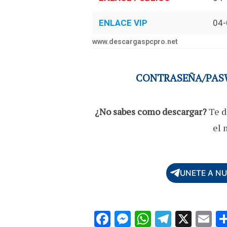
ENLACE VIP
04-
www.descargaspcpro.net
CONTRASEÑA/PASW
¿No sabes como descargar?
Te d
el 
UNETE A N
F
M
W
T
X
E