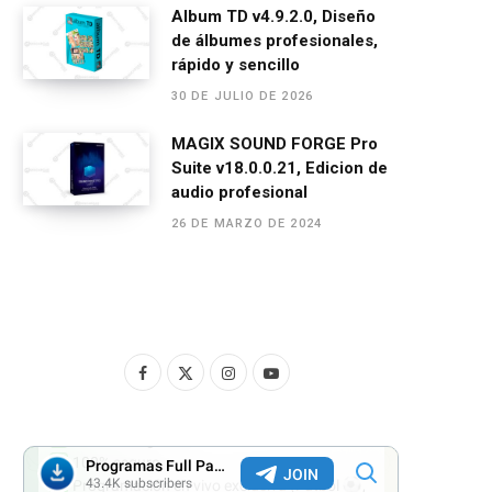
Album TD v4.9.2.0, Diseño
de álbumes profesionales,
rápido y sencillo
30 DE JULIO DE 2026
MAGIX SOUND FORGE Pro
Suite v18.0.0.21, Edicion de
audio profesional
26 DE MARZO DE 2024
F
X
I
Y
a
(
n
o
c
T
s
u
e
w
t
T