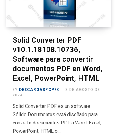
o
t
g
b
r
o
t
r
e
a
k
e
a
m
r
m
Solid Converter PDF
v10.1.18108.10736,
)
Software para convertir
documentos PDF en Word,
Excel, PowerPoint, HTML
BY
DESCARGASPCPRO
8 DE AGOSTO DE
2024
Solid Converter PDF es un software
Sólido Documentos está diseñado para
convertir documentos PDF a Word, Excel,
PowerPoint, HTML o…