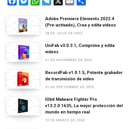
F
M
W
T
X
E
C
a
es
h
el
m
o
ce
se
at
e
ail
m
Adobe Premiere Elements 2022.4
(Pre-activado), Crea y edita vídeos
b
n
s
gr
p
28 DE JULIO DE 2022
o
g
A
a
ar
o
er
p
m
tir
UniFab v3.0.3.1, Comprime y edita
videos
k
p
27 DE NOVIEMBRE DE 2025
RecordFab v1.0.1.5, Potente grabador
de transmisión de video
21 DE SEPTIEMBRE DE 2025
IObit Malware Fighter Pro
v13.2.0.1635, La mejor protección del
mundo en tiempo real
13 DE MARZO DE 2026