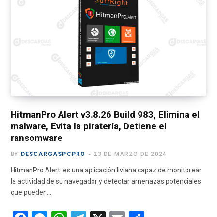
e
w
t
T
e
b
i
a
u
g
o
t
g
b
r
o
t
r
e
a
k
e
a
m
r
m
)
HitmanPro Alert v3.8.26 Build 983, Elimina el
malware, Evita la piratería, Detiene el
ransomware
BY
DESCARGASPCPRO
23 DE MARZO DE 2024
HitmanPro Alert: es una aplicación liviana capaz de monitorear
la actividad de su navegador y detectar amenazas potenciales
que pueden…