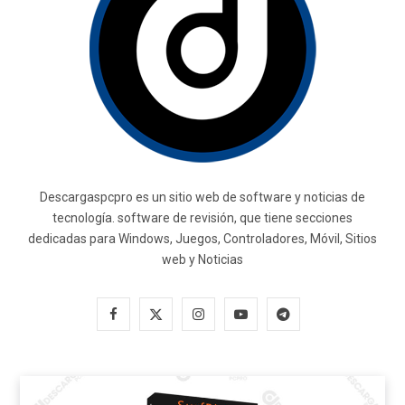
Descargaspcpro es un sitio web de software y noticias de
tecnología. software de revisión, que tiene secciones
dedicadas para Windows, Juegos, Controladores, Móvil, Sitios
web y Noticias
F
X
I
Y
T
a
(
n
o
e
c
T
s
u
l