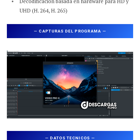
Decodificación basada en hardware para HD y
UHD (H. 264, H. 265)
—
CAPTURAS DEL PROGRAMA
—
—
DATOS TECNICOS
—