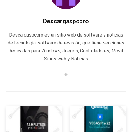
Descargaspcpro
Descargaspcpro es un sitio web de software y noticias
de tecnología. software de revisión, que tiene secciones
dedicadas para Windows, Juegos, Controladores, Móvil,
Sitios web y Noticias
W
e
b
s
i
t
e