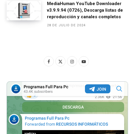
MediaHuman YouTube Downloader
v3.9.9.94 (0726), Descarga listas de
reproducción y canales completos
28 DE JULIO DE 2024
F
X
I
Y
a
(
n
o
c
T
s
u
e
w
t
T
b
i
a
u
o
t
g
b
o
t
r
e
k
e
a