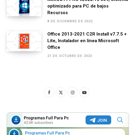
optimizado para PC de bajos
Recursos
8 DE DICIEMBRE DE 2022
Office 2013-2021 C2R Install v7.7.5 +
Lite, Instalador en línea Microsoft
Office
21 DE OCTUBRE DE 2023
F
X
I
Y
a
(
n
o
c
T
s
u
e
w
t
T
b
i
a
u