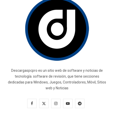
Descargaspcpro es un sitio web de software y noticias de
tecnología. software de revisión, que tiene secciones
dedicadas para Windows, Juegos, Controladores, Móvil, Sitios
web y Noticias
F
X
I
Y
T
a
(
n
o
e