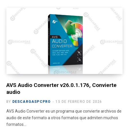
c
T
s
u
l
e
w
t
T
e
b
i
a
u
g
o
t
g
b
r
o
t
r
e
a
k
e
a
m
r
m
)
AVS Audio Converter v26.0.1.176, Convierte
audio
BY
DESCARGASPCPRO
15 DE FEBRERO DE 2026
AVS Audio Converter es un programa que convierte archivos de
audio de este formato a otros formatos que admiten muchos
formatos…