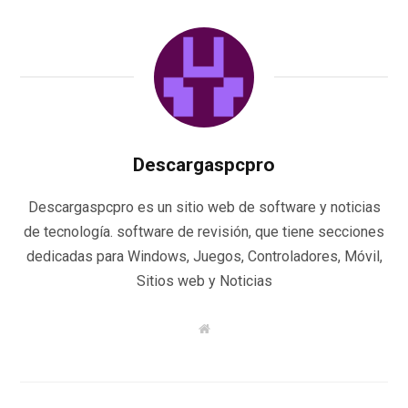
Descargaspcpro
Descargaspcpro es un sitio web de software y noticias
de tecnología. software de revisión, que tiene secciones
dedicadas para Windows, Juegos, Controladores, Móvil,
Sitios web y Noticias
W
e
b
s
i
t
e