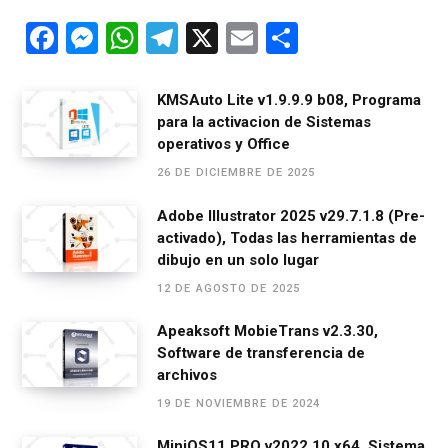
F
M
W
T
X
E
C
a
es
h
el
m
o
ce
se
at
e
ail
m
KMSAuto Lite v1.9.9.9 b08, Programa
para la activacion de Sistemas
b
n
s
gr
p
operativos y Office
o
g
A
a
ar
26 DE DICIEMBRE DE 2025
o
er
p
m
tir
Adobe Illustrator 2025 v29.7.1.8 (Pre-
k
p
activado), Todas las herramientas de
dibujo en un solo lugar
12 DE AGOSTO DE 2025
Apeaksoft MobieTrans v2.3.30,
Software de transferencia de
archivos
19 DE NOVIEMBRE DE 2024
MiniOS11 PRO v2022.10 x64, Sistema