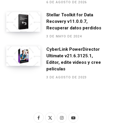
6 DE AGOSTO DE 2026
Stellar Toolkit for Data
Recovery v11.0.0.7,
Recuperar datos perdidos
3 DE MAYO DE 2024
CyberLink PowerDirector
Ultimate v21.6.3125.1,
Editor, edite videos y cree
películas
3 DE AGOSTO DE 2023
F
X
I
Y
a
(
n
o