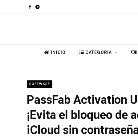
F
T
a
e
c
l
e
e
INICIO
CATEGORIA
b
g
o
r
SOFTWARE
o
a
PassFab Activation U
k
m
¡Evita el bloqueo de 
iCloud sin contraseña