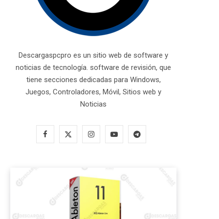
Descargaspcpro es un sitio web de software y
noticias de tecnología. software de revisión, que
tiene secciones dedicadas para Windows,
Juegos, Controladores, Móvil, Sitios web y
Noticias
F
X
I
Y
T
a
(
n
o
e
c
T
s
u
l
e
w
t
T
e
b
i
a
u
g