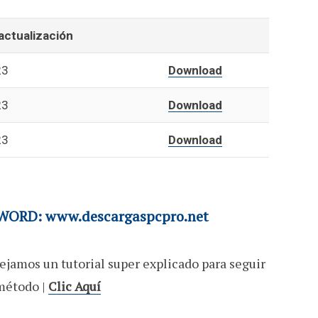
actualización
23
Download
23
Download
23
Download
ORD: www.descargaspcpro.net
ejamos un tutorial super explicado para seguir
método |
Clic Aquí