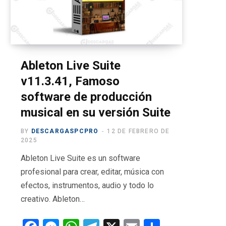
o
t
g
b
r
o
t
r
e
a
k
e
a
m
r
m
Ableton Live Suite
v11.3.41, Famoso
)
software de producción
musical en su versión Suite
BY
DESCARGASPCPRO
12 DE FEBRERO DE
2025
Ableton Live Suite es un software
profesional para crear, editar, música con
efectos, instrumentos, audio y todo lo
creativo. Ableton…