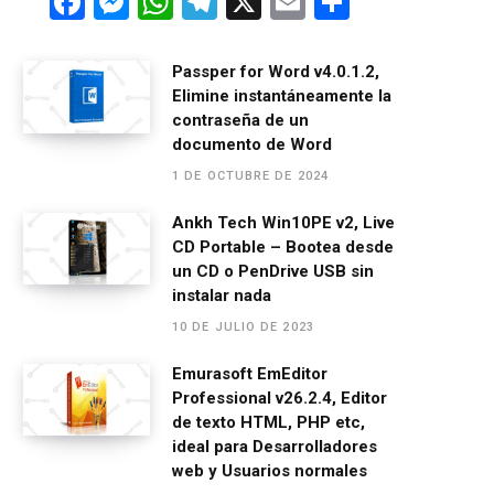
F
M
W
T
X
E
C
a
es
h
el
m
o
ce
se
at
e
ail
m
Passper for Word v4.0.1.2,
Elimine instantáneamente la
b
n
s
gr
p
contraseña de un
o
g
A
a
ar
documento de Word
o
er
p
m
tir
1 DE OCTUBRE DE 2024
k
p
Ankh Tech Win10PE v2, Live
CD Portable – Bootea desde
un CD o PenDrive USB sin
instalar nada
10 DE JULIO DE 2023
Emurasoft EmEditor
Professional v26.2.4, Editor
de texto HTML, PHP etc,
ideal para Desarrolladores
web y Usuarios normales