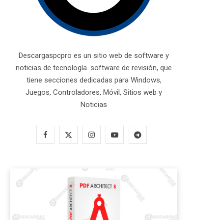
Descargaspcpro es un sitio web de software y
noticias de tecnología. software de revisión, que
tiene secciones dedicadas para Windows,
Juegos, Controladores, Móvil, Sitios web y
Noticias
F
X
I
Y
T
a
(
n
o
e
c
T
s
u
l
e
w
t
T
e
b
i
a
u
g