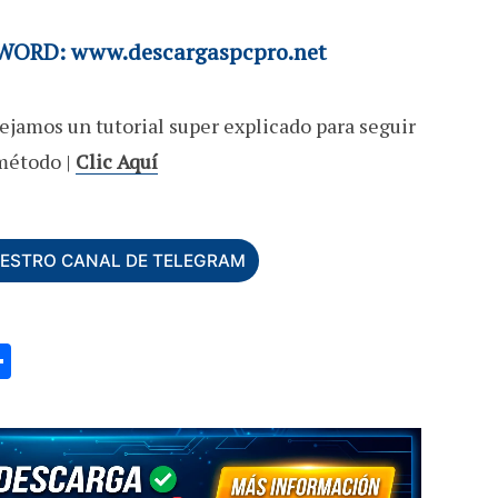
ORD: www.descargaspcpro.net
ejamos un tutorial super explicado para seguir
método |
Clic Aquí
UESTRO CANAL DE TELEGRAM
C
o
m
p