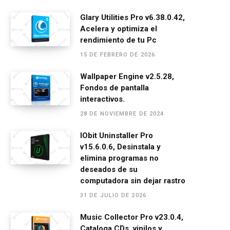
a
es
h
el
m
o
ce
se
at
e
ail
m
Glary Utilities Pro v6.38.0.42,
Acelera y optimiza el
b
n
s
gr
p
rendimiento de tu Pc
o
g
A
a
ar
15 DE FEBRERO DE 2026
o
er
p
m
tir
Wallpaper Engine v2.5.28,
k
p
Fondos de pantalla
interactivos.
28 DE NOVIEMBRE DE 2024
IObit Uninstaller Pro
v15.6.0.6, Desinstala y
elimina programas no
deseados de su
computadora sin dejar rastro
31 DE JULIO DE 2026
Music Collector Pro v23.0.4,
Cataloga CDs, vinilos y