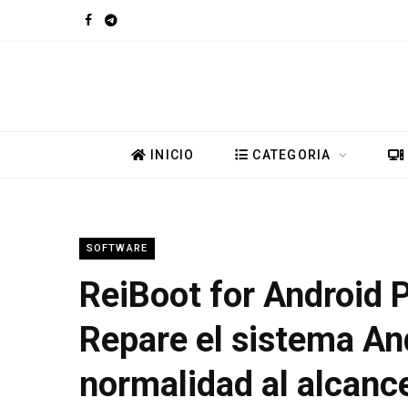
F
T
a
e
c
l
e
e
INICIO
CATEGORIA
b
g
o
r
SOFTWARE
o
a
ReiBoot for Android P
k
m
Repare el sistema And
normalidad al alcanc