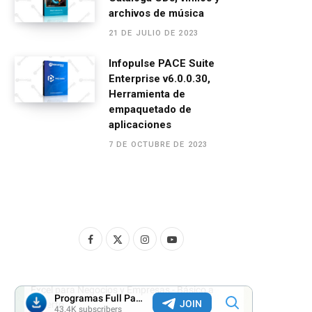
archivos de música
21 DE JULIO DE 2023
Infopulse PACE Suite
Enterprise v6.0.0.30,
Herramienta de
empaquetado de
aplicaciones
7 DE OCTUBRE DE 2023
F
X
I
Y
a
(
n
o
c
T
s
u
e
w
t
T