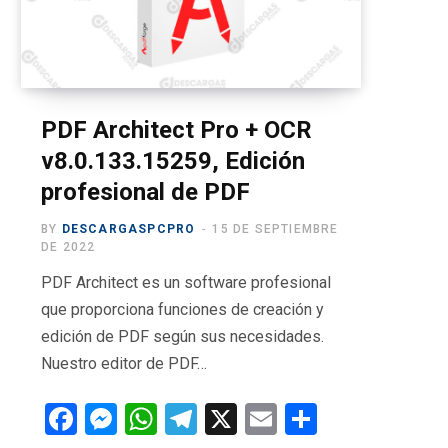
o
t
g
b
r
o
t
r
e
a
k
e
a
m
r
m
PDF Architect Pro + OCR
v8.0.133.15259, Edición
)
profesional de PDF
BY
DESCARGASPCPRO
15 DE SEPTIEMBRE
DE 2022
PDF Architect es un software profesional
que proporciona funciones de creación y
edición de PDF según sus necesidades.
Nuestro editor de PDF…
F
M
W
T
X
E
C