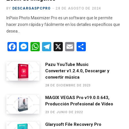
BY
DESCARGASPCPRO
28 DE AGOSTO DE 2024
InPixio Photo Maximizer Pro es un software que le permite
hacer zoom rápida y fácilmente en los detalles específicos que
desea…
F
M
W
T
X
E
C
a
es
h
el
m
o
ce
se
at
e
ail
m
Pazu YouTube Music
Converter v1.2.4.0, Descargar y
b
n
s
gr
p
convertir música
o
g
A
a
ar
28 DE DICIEMBRE DE 2023
o
er
p
m
tir
MAGIX VEGAS Pro v19.0.0.643,
k
p
Producción Profesional de Vídeo
23 DE JUNIO DE 2022
Glarysoft File Recovery Pro