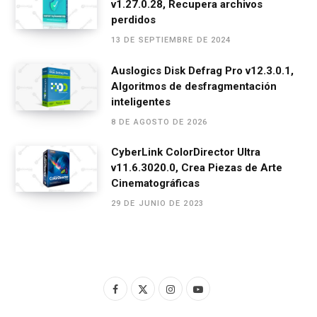
v1.27.0.28, Recupera archivos
perdidos
13 DE SEPTIEMBRE DE 2024
Auslogics Disk Defrag Pro v12.3.0.1,
Algoritmos de desfragmentación
inteligentes
8 DE AGOSTO DE 2026
CyberLink ColorDirector Ultra
v11.6.3020.0, Crea Piezas de Arte
Cinematográficas
29 DE JUNIO DE 2023
F
X
I
Y
a
(
n
o