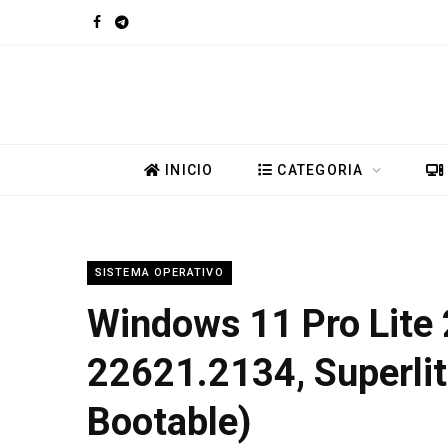
F
T
a
e
c
l
e
e
INICIO
CATEGORIA
b
g
o
r
SISTEMA OPERATIVO
o
a
Windows 11 Pro Lite
k
m
22621.2134, Superli
Bootable)