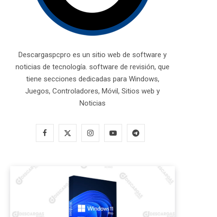
Descargaspcpro es un sitio web de software y
noticias de tecnología. software de revisión, que
tiene secciones dedicadas para Windows,
Juegos, Controladores, Móvil, Sitios web y
Noticias
F
X
I
Y
T
a
(
n
o
e
c
T
s
u
l
e
w
t
T
e
b
i
a
u
g