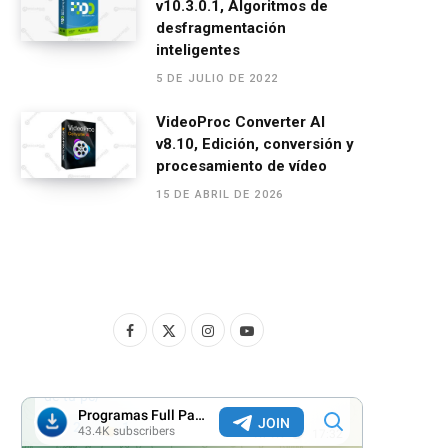
v10.3.0.1, Algoritmos de
desfragmentación
inteligentes
5 DE JULIO DE 2022
VideoProc Converter AI
v8.10, Edición, conversión y
procesamiento de vídeo
15 DE ABRIL DE 2026
F
X
I
Y
a
(
n
o
c
T
s
u
e
w
t
T