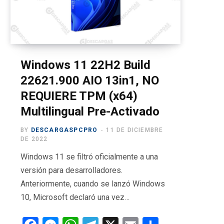
o
t
g
b
r
o
t
r
e
a
k
e
a
m
r
m
Windows 11 22H2 Build
22621.900 AIO 13in1, NO
)
REQUIERE TPM (x64)
Multilingual Pre-Activado
BY
DESCARGASPCPRO
11 DE DICIEMBRE
DE 2022
Windows 11 se filtró oficialmente a una
versión para desarrolladores.
Anteriormente, cuando se lanzó Windows
10, Microsoft declaró una vez…