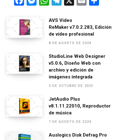
F
M
W
T
X
E
C
a
es
h
el
m
o
ce
se
at
e
ail
m
AVS Video
ReMaker v7.0.2.283, Edición
b
n
s
gr
p
de vídeo profesional
o
g
A
a
ar
8 DE AGOSTO DE 2024
o
er
p
m
tir
StudioLine Web Designer
k
p
v5.0.6, Diseño Web con
archivo y edición de
imágenes integrada
5 DE OCTUBRE DE 2023
JetAudio Plus
v8.1.11.22010, Reproductor
de música
7 DE AGOSTO DE 2024
Auslogics Disk Defrag Pro