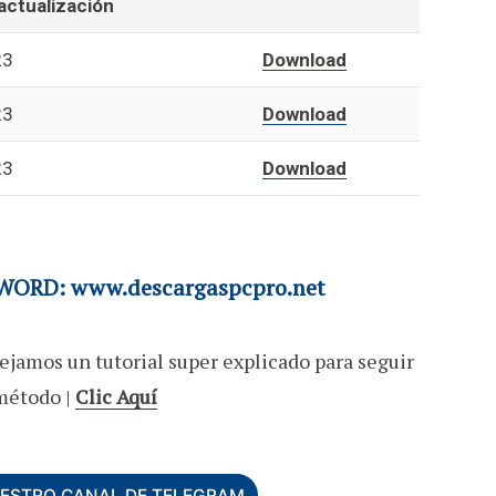
actualización
23
Download
23
Download
23
Download
ORD: www.descargaspcpro.net
ejamos un tutorial super explicado para seguir
método |
Clic Aquí
UESTRO CANAL DE TELEGRAM