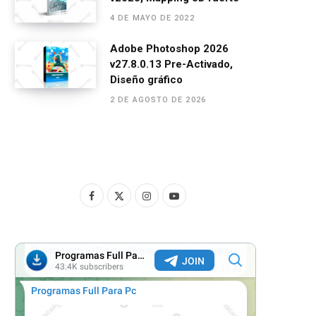
4 DE MAYO DE 2022
Adobe Photoshop 2026
v27.8.0.13 Pre-Activado,
Diseño gráfico
2 DE AGOSTO DE 2026
F
X
I
Y
a
(
n
o
c
T
s
u
e
w
t
T
b
i
a
u
o
t
g
b