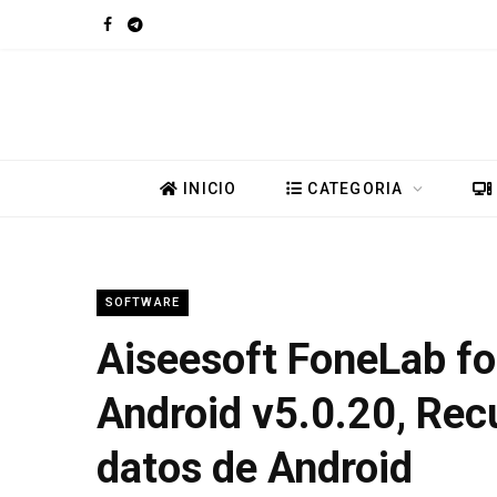
F
T
a
e
c
l
e
e
INICIO
CATEGORIA
b
g
o
r
SOFTWARE
o
a
Aiseesoft FoneLab fo
k
m
Android v5.0.20, Rec
datos de Android