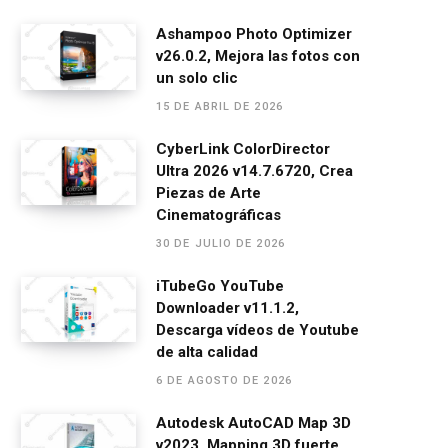
a
es
h
el
m
o
ce
se
at
e
ail
m
Ashampoo Photo Optimizer
v26.0.2, Mejora las fotos con
b
n
s
gr
p
un solo clic
o
g
A
a
ar
15 DE ABRIL DE 2026
o
er
p
m
tir
CyberLink ColorDirector
k
p
Ultra 2026 v14.7.6720, Crea
Piezas de Arte
Cinematográficas
30 DE JULIO DE 2026
iTubeGo YouTube
Downloader v11.1.2,
Descarga vídeos de Youtube
de alta calidad
6 DE AGOSTO DE 2026
Autodesk AutoCAD Map 3D
v2023, Mapping 3D fuerte