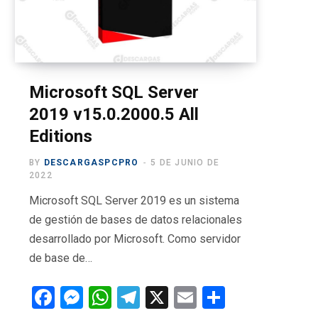
o
t
g
b
r
o
t
r
e
a
k
e
a
m
r
m
Microsoft SQL Server
2019 v15.0.2000.5 All
)
Editions
BY
DESCARGASPCPRO
5 DE JUNIO DE
2022
Microsoft SQL Server 2019 es un sistema
de gestión de bases de datos relacionales
desarrollado por Microsoft. Como servidor
de base de…
F
M
W
T
X
E
C