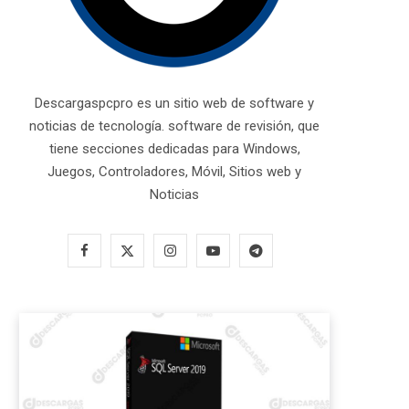
Descargaspcpro es un sitio web de software y
noticias de tecnología. software de revisión, que
tiene secciones dedicadas para Windows,
Juegos, Controladores, Móvil, Sitios web y
Noticias
F
X
I
Y
T
a
(
n
o
e
c
T
s
u
l
e
w
t
T
e
b
i
a
u
g