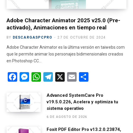
r
m
)
Adobe Character Animator 2025 v25.0 (Pre-
activado), Animaciones en tiempo real
BY
DESCARGASPCPRO
27 DE OCTUBRE DE 2024
Adobe Character Animator es la última versión en taiwebs.com
que le permite animar los personajes bidimensionales creados
en Photoshop CC…
F
M
W
T
X
E
C
a
es
h
el
m
o
ce
se
at
e
ail
m
Advanced SystemCare Pro
v19.5.0.226, Acelera y optimiza tu
b
n
s
gr
p
sistema operativo
o
g
A
a
ar
6 DE AGOSTO DE 2026
o
er
p
m
tir
Foxit PDF Editor Pro v13.2.0.23874,