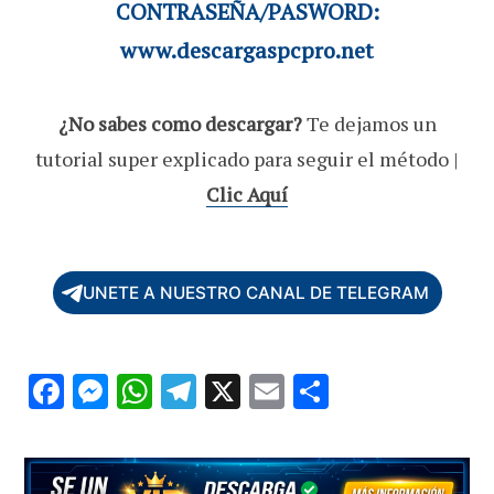
CONTRASEÑA/PASWORD:
www.descargaspcpro.net
¿No sabes como descargar?
Te dejamos un
tutorial super explicado para seguir el método |
Clic Aquí
UNETE A NUESTRO CANAL DE TELEGRAM
F
M
W
T
X
E
C
ac
es
h
el
m
o
e
se
at
e
ai
m