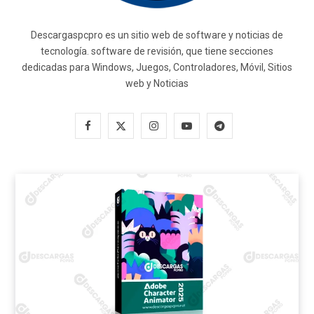
Descargaspcpro es un sitio web de software y noticias de
tecnología. software de revisión, que tiene secciones
dedicadas para Windows, Juegos, Controladores, Móvil, Sitios
web y Noticias
F
X
I
Y
T
a
(
n
o
e
c
T
s
u
l
e
w
t
T
e
b
i
a
u
g
o
t
g
b
r
o
t
r
e
a
k
e
a
m