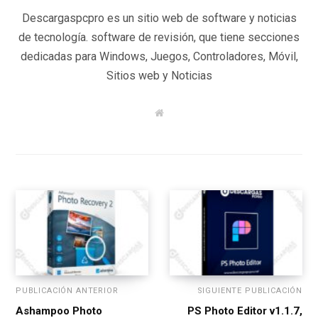
Descargaspcpro es un sitio web de software y noticias
de tecnología. software de revisión, que tiene secciones
dedicadas para Windows, Juegos, Controladores, Móvil,
Sitios web y Noticias
W
e
b
s
i
t
e
PUBLICACIÓN ANTERIOR
SIGUIENTE PUBLICACIÓN
Ashampoo Photo
PS Photo Editor v1.1.7,