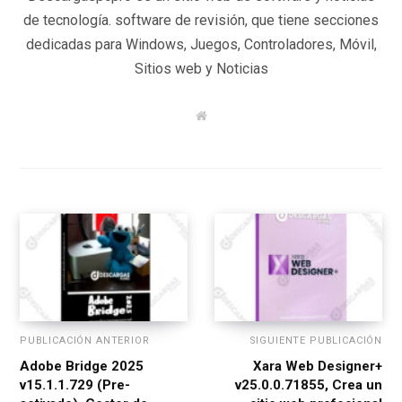
de tecnología. software de revisión, que tiene secciones
dedicadas para Windows, Juegos, Controladores, Móvil,
Sitios web y Noticias
W
e
b
s
i
t
e
PUBLICACIÓN ANTERIOR
SIGUIENTE PUBLICACIÓN
Adobe Bridge 2025
Xara Web Designer+
v15.1.1.729 (Pre-
v25.0.0.71855, Crea un