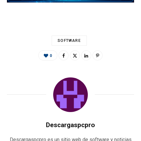
o
g
A
a
ar
o
er
p
m
ti
k
p
r
SOFTWARE
0
Descargaspcpro
Descargaspcpro es un sitio web de software y noticias