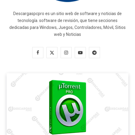
Descargaspcpro es un sitio web de software y noticias de
tecnología. software de revisión, que tiene secciones
dedicadas para Windows, Juegos, Controladores, Móvil, Sitios
web y Noticias
F
X
I
Y
T
a
(
n
o
e
c
T
s
u
l
e
w
t
T
e
b
i
a
u
g
o
t
g
b
r
o
t
r
e
a
k
e
a
m