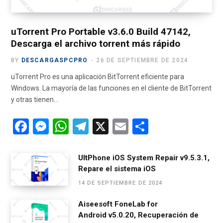
r
m
)
uTorrent Pro Portable v3.6.0 Build 47142,
Descarga el archivo torrent más rápido
BY
DESCARGASPCPRO
26 DE SEPTIEMBRE DE 2024
uTorrent Pro es una aplicación BitTorrent eficiente para
Windows. La mayoría de las funciones en el cliente de BitTorrent
y otras tienen…
F
M
W
T
X
E
C
a
es
h
el
m
o
ce
se
at
e
ail
m
UltPhone iOS System Repair v9.5.3.1,
Repare el sistema iOS
b
n
s
gr
p
14 DE SEPTIEMBRE DE 2024
o
g
A
a
ar
o
er
p
m
tir
Aiseesoft FoneLab for
Android v5.0.20, Recuperación de
k
p