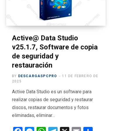
o
t
g
b
r
o
t
r
e
a
k
e
a
m
r
m
Active@ Data Studio
v25.1.7, Software de copia
)
de seguridad y
restauración
BY
DESCARGASPCPRO
11 DE FEBRERO DE
2025
Active Data Studio es un software para
realizar copias de seguridad y restaurar
discos, restaurar documentos y fotos
eliminadas, eliminar…