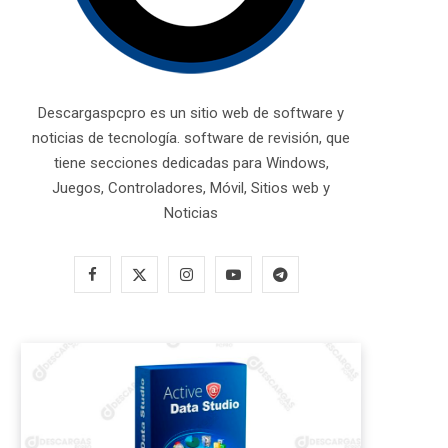
Descargaspcpro es un sitio web de software y
noticias de tecnología. software de revisión, que
tiene secciones dedicadas para Windows,
Juegos, Controladores, Móvil, Sitios web y
Noticias
F
X
I
Y
T
a
(
n
o
e
c
T
s
u
l
e
w
t
T
e
b
i
a
u
g