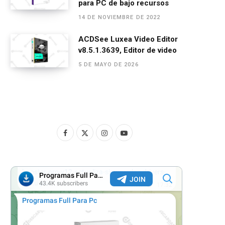
para PC de bajo recursos
14 DE NOVIEMBRE DE 2022
ACDSee Luxea Video Editor
v8.5.1.3639, Editor de video
5 DE MAYO DE 2026
F
X
I
Y
a
(
n
o
c
T
s
u
e
w
t
T
b
i
a
u
o
t
g
b