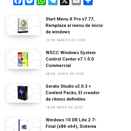
F
M
W
T
X
E
C
a
es
h
el
m
o
ce
se
at
e
ail
m
Start Menu X Pro v7.77,
Remplaza el menu de inicio
b
n
s
gr
p
de windows
o
g
A
a
ar
22 DE MARZO DE 2024
o
er
p
m
tir
WSCC Windows System
k
p
Control Center v7.1.0.0
Commercial
28 DE JUNIO DE 2024
Serato Studio v2.0.3 +
Content Packs, El creador
de ritmos definitivo
18 DE MAYO DE 2023
Windows 10 DR Lite 2.7-
Final (x86-x64), Sistema