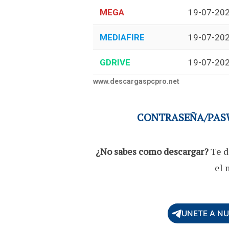
MEGA
19-07-20
MEDIAFIRE
19-07-20
GDRIVE
19-07-20
www.descargaspcpro.net
CONTRASEÑA/PASW
¿No sabes como descargar?
Te d
el 
UNETE A N