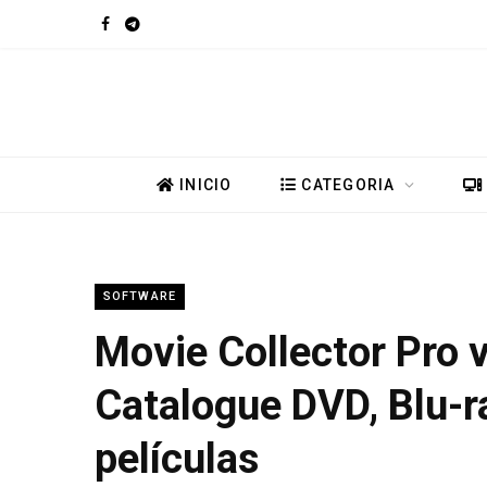
F
T
a
e
c
l
e
e
INICIO
CATEGORIA
b
g
o
r
SOFTWARE
o
a
Movie Collector Pro 
k
m
Catalogue DVD, Blu-r
películas