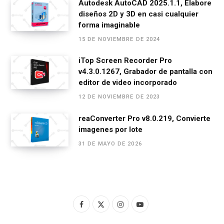
Autodesk AutoCAD 2025.1.1, Elabore
diseños 2D y 3D en casi cualquier
forma imaginable
15 DE NOVIEMBRE DE 2024
iTop Screen Recorder Pro
v4.3.0.1267, Grabador de pantalla con
editor de video incorporado
12 DE NOVIEMBRE DE 2023
reaConverter Pro v8.0.219, Convierte
imagenes por lote
31 DE MAYO DE 2026
F
X
I
Y
a
(
n
o