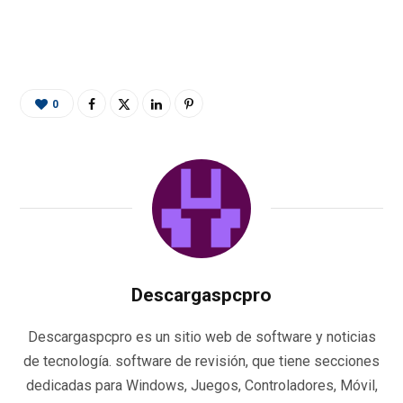
o
er
p
m
ti
k
p
r
0
Descargaspcpro
Descargaspcpro es un sitio web de software y noticias
de tecnología. software de revisión, que tiene secciones
dedicadas para Windows, Juegos, Controladores, Móvil,