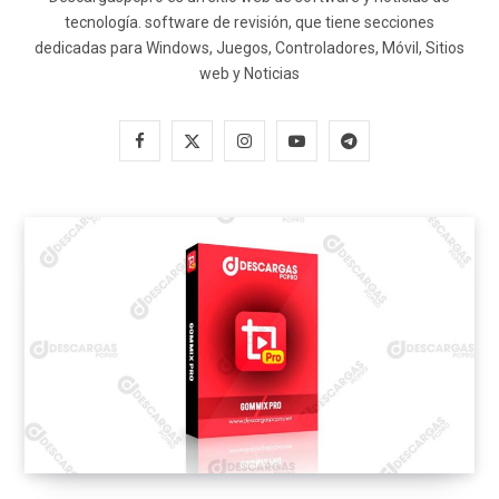
tecnología. software de revisión, que tiene secciones
dedicadas para Windows, Juegos, Controladores, Móvil, Sitios
web y Noticias
F
X
I
Y
T
a
(
n
o
e
c
T
s
u
l
e
w
t
T
e
b
i
a
u
g
o
t
g
b
r
o
t
r
e
a
k
e
a
m
r
m