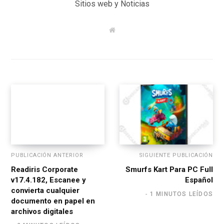
Sitios web y Noticias
W
e
b
s
i
t
e
PUBLICACIÓN ANTERIOR
SIGUIENTE PUBLICACIÓN
Readiris Corporate
Smurfs Kart Para PC Full
v17.4.182, Escanee y
Español
convierta cualquier
1 MINUTOS LEÍDOS
documento en papel en
archivos digitales