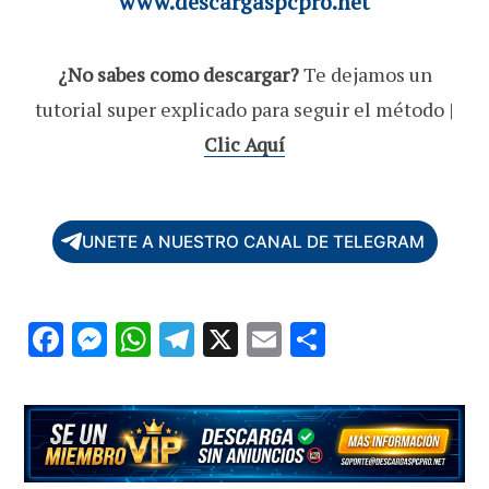
www.descargaspcpro.net
¿No sabes como descargar?
Te dejamos un
tutorial super explicado para seguir el método |
Clic Aquí
UNETE A NUESTRO CANAL DE TELEGRAM
F
M
W
T
X
E
C
ac
es
h
el
m
o
e
se
at
e
ai
m
b
n
s
gr
l
p
o
g
A
a
ar