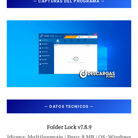
—
CAPTURAS DEL PROGRAMA
—
—
DATOS TECNICOS
—
Folder Lock v7.8.9
Idioma: Multilenguaje | Peso: 8 MB | OS: Windows