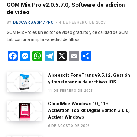
)
GOM Mix Pro v2.0.5.7.0, Software de edicion
de video
BY
DESCARGASPCPRO
4 DE FEBRERO DE 2023
GOM Mix Pro es un editor de video gratuito y de calidad de GOM
Lab con una amplia variedad de filtros…
F
M
W
T
X
E
C
a
es
h
el
m
o
ce
se
at
e
ail
m
Aiseesoft FoneTrans v9.5.12, Gestión
y transferencia de archivos IOS
b
n
s
gr
p
11 DE FEBRERO DE 2025
o
g
A
a
ar
o
er
p
m
tir
CloudMoe Windows 10_11+
Activation Toolkit Digital Edition 3.0.0,
k
p
Activar Windows
6 DE AGOSTO DE 2026