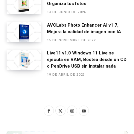
Organiza tus fotos
13 DE JUNIO DE 2026
AVCLabs Photo Enhancer AI v1.7,
Mejora la calidad de imagen con IA
15 DE NOVIEMBRE DE 2022
Live11 v1.0 Windows 11 Live se
ejecuta en RAM, Bootea desde un CD
o PenDrive USB sin instalar nada
19 DE ABRIL DE 2023
F
X
I
Y
a
(
n
o
c
T
s
u