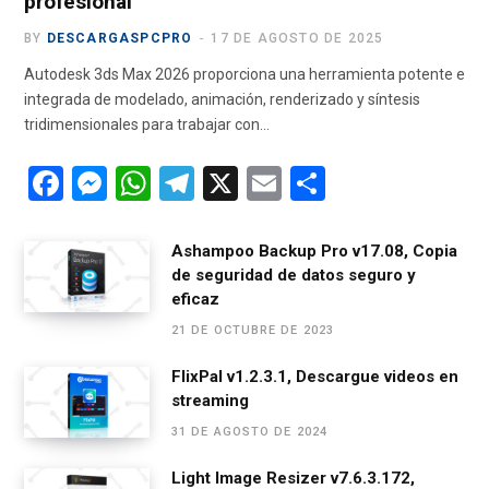
profesional
BY
DESCARGASPCPRO
17 DE AGOSTO DE 2025
Autodesk 3ds Max 2026 proporciona una herramienta potente e
integrada de modelado, animación, renderizado y síntesis
tridimensionales para trabajar con…
F
M
W
T
X
E
C
a
es
h
el
m
o
ce
se
at
e
ail
m
Ashampoo Backup Pro v17.08, Copia
de seguridad de datos seguro y
b
n
s
gr
p
eficaz
o
g
A
a
ar
21 DE OCTUBRE DE 2023
o
er
p
m
tir
FlixPal v1.2.3.1, Descargue videos en
k
p
streaming
31 DE AGOSTO DE 2024
Light Image Resizer v7.6.3.172,