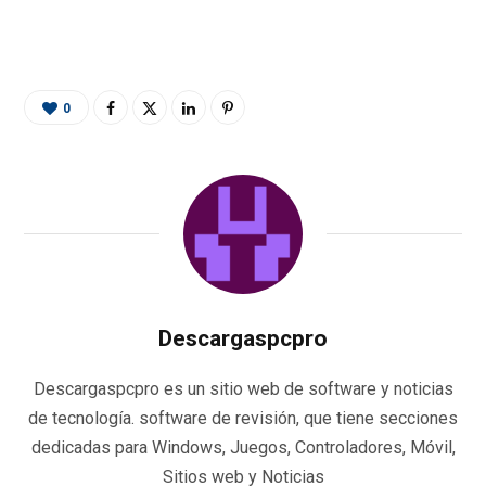
o
er
p
m
ti
k
p
r
0
Descargaspcpro
Descargaspcpro es un sitio web de software y noticias
de tecnología. software de revisión, que tiene secciones
dedicadas para Windows, Juegos, Controladores, Móvil,
Sitios web y Noticias