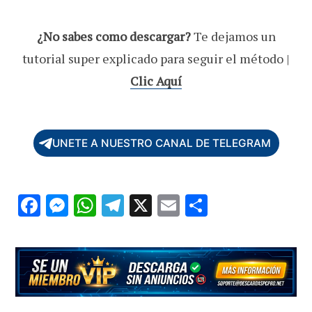
¿No sabes como descargar?
Te dejamos un
tutorial super explicado para seguir el método |
Clic Aquí
UNETE A NUESTRO CANAL DE TELEGRAM
F
M
W
T
X
E
C
ac
es
h
el
m
o
e
se
at
e
ai
m
b
n
s
gr
l
p
o
g
A
a
ar