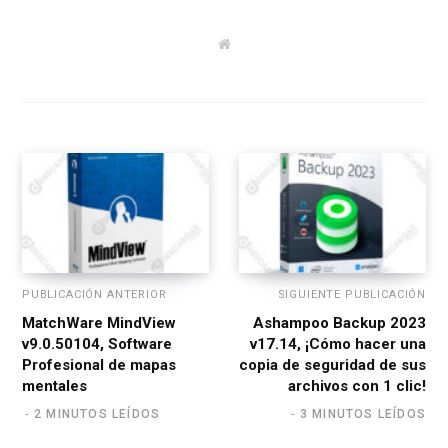
W
e
b
s
i
t
e
PUBLICACIÓN ANTERIOR
SIGUIENTE PUBLICACIÓN
MatchWare MindView
Ashampoo Backup 2023
v9.0.50104, Software
v17.14, ¡Cómo hacer una
Profesional de mapas
copia de seguridad de sus
mentales
archivos con 1 clic!
2 MINUTOS LEÍDOS
3 MINUTOS LEÍDOS